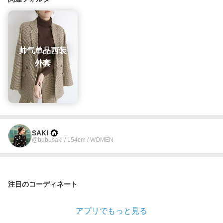
帅气单品西装
外套
SAKI
@bubusaki / 154cm / WOMEN
注目のコーディネート
アプリでもっと見る