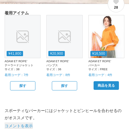
28
着用アイテム
¥41,800
¥20,900
¥16,500
ADAM ET ROPE'
ADAM ET ROPE'
ADAM ET ROPE'
テーラードジャケット
パンプス
パーカー
サイズ：
38
サイズ：
36
サイズ：
FREE
着用コーデ：
7
件
着用コーデ：
8
件
着用コーデ：
4
件
商品を見る
探す
探す
スポーティなパーカーにはジャケットとピンヒールを合わせるの
がオススメです。
コメントを表示