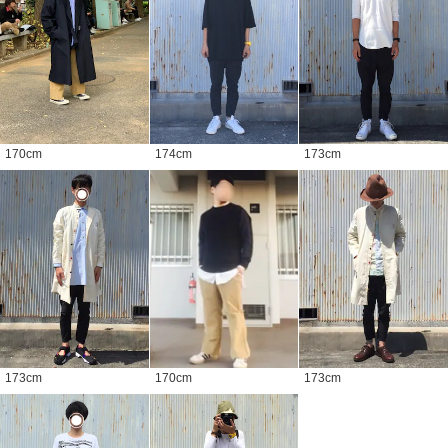
170
cm
174
cm
173
cm
173
cm
170
cm
173
cm