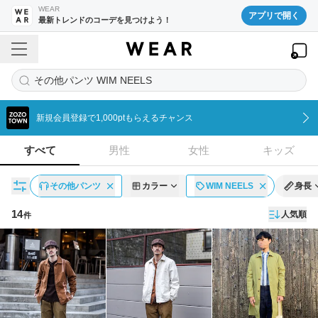
WEAR
アプリで開く
最新トレンドのコーデを見つけよう！
その他パンツ WIM NEELS
新規会員登録で1,000ptもらえるチャンス
すべて
男性
女性
キッズ
その他パンツ
カラー
WIM NEELS
身長
14
人気順
件
コーディネート一覧