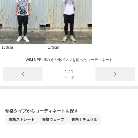
173
cm
173
cm
WIM NEELSのその他パンツを使ったコーディネート
1
/
1
ページ
骨格タイプからコーディネートを探す
骨格
ストレート
骨格
ウェーブ
骨格
ナチュラル