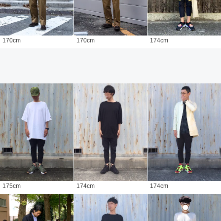
170
cm
170
cm
174
cm
175
cm
174
cm
174
cm