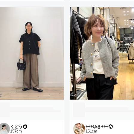
くどう
+++ゆき+++
157
cm
151
cm