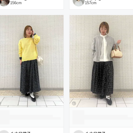
156
cm
157
cm