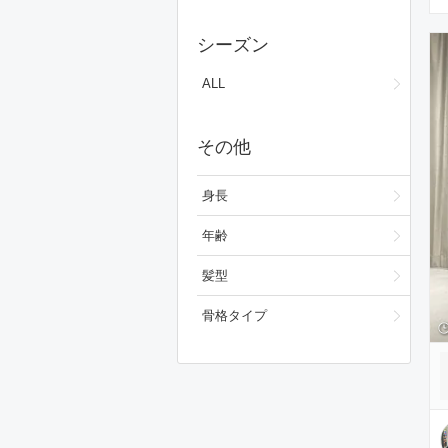
スカート
シーズン
ワンピース/ドレス
ALL
フォーマルスーツ/小物
その他
バッグ
ファッション雑貨
身長
スキンケア
年齢
ベースメイク
髪型
メイクアップ
骨格タイプ
ビューティーグッズ
ボディ・ヘアケア
フレグランス