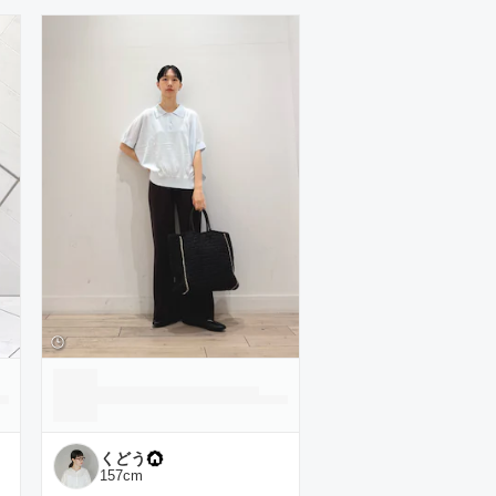
くどう
157
cm