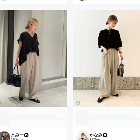
とみー
かなみ
157
cm
160
cm