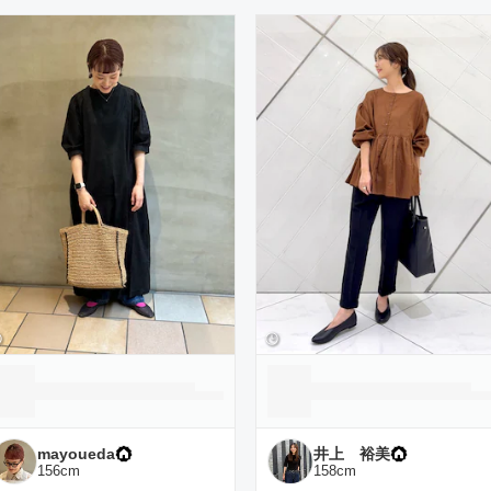
ーディネート一覧
mayoueda
井上 裕美
156
cm
158
cm