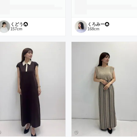
くどう
くろみー
157
cm
168
cm