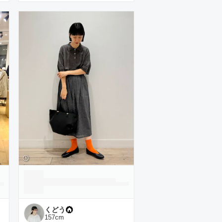
くどう
157
cm