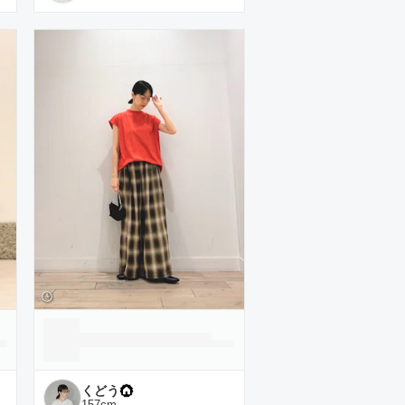
くどう
157
cm