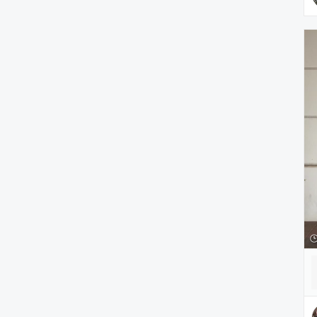
財布/小物
腕時計
ヘアアクセサリー
アクセサリー
アンダーウェア
レッグウェア
ルームウェア
帽子
水着/着物・浴衣
ママ＆ベビー
インテリア
食器/キッチン