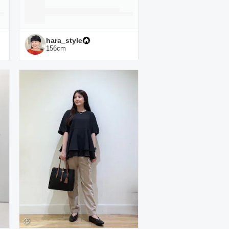
hara_style
156
cm