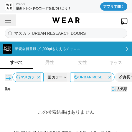
WEAR
アプリで開く
最新トレンドのコーデを見つけよう！
マスカラ URBAN RESEARCH DOORS
新規会員登録で1,000ptもらえるチャンス
すべて
男性
女性
キッズ
マスカラ
カラー
URBAN RESE…
身長
0
人気順
件
コーディネート一覧
この検索結果はありません