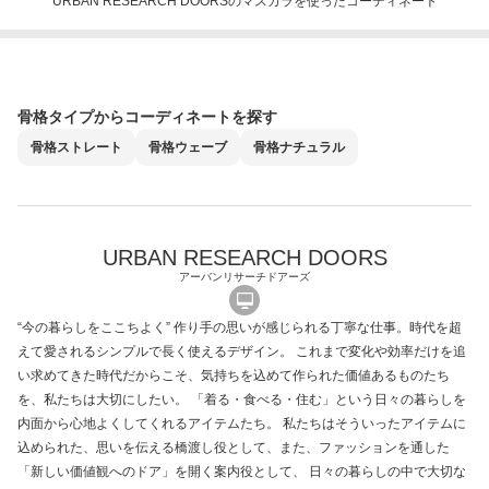
URBAN RESEARCH DOORSのマスカラを使ったコーディネート
骨格タイプからコーディネートを探す
骨格
ストレート
骨格
ウェーブ
骨格
ナチュラル
URBAN RESEARCH DOORS
アーバンリサーチドアーズ
“今の暮らしをここちよく” 作り手の思いが感じられる丁寧な仕事。時代を超
えて愛されるシンプルで長く使えるデザイン。 これまで変化や効率だけを追
い求めてきた時代だからこそ、気持ちを込めて作られた価値あるものたち
を、私たちは大切にしたい。 「着る・食べる・住む」という日々の暮らしを
内面から心地よくしてくれるアイテムたち。 私たちはそういったアイテムに
込められた、思いを伝える橋渡し役として、また、ファッションを通した
「新しい価値観へのドア」を開く案内役として、 日々の暮らしの中で大切な