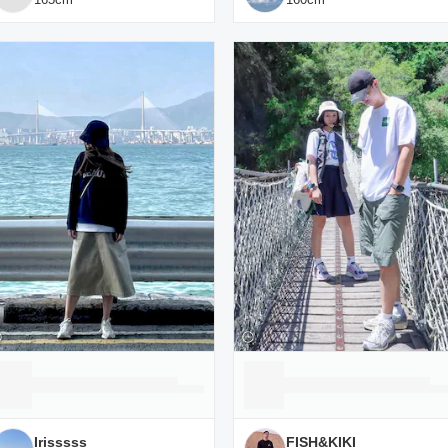
Irisssss
FISH&KIKI