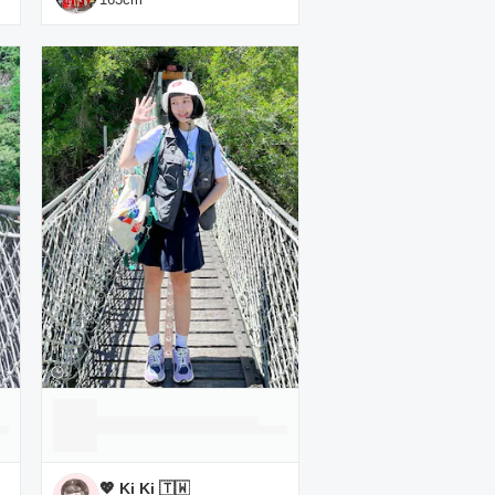
💖 Ki Ki 🇹🇼