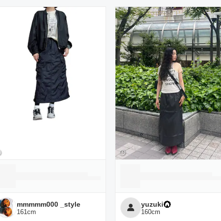
ーディネート一覧
mmmmm000 _style
yuzuki
161
cm
160
cm