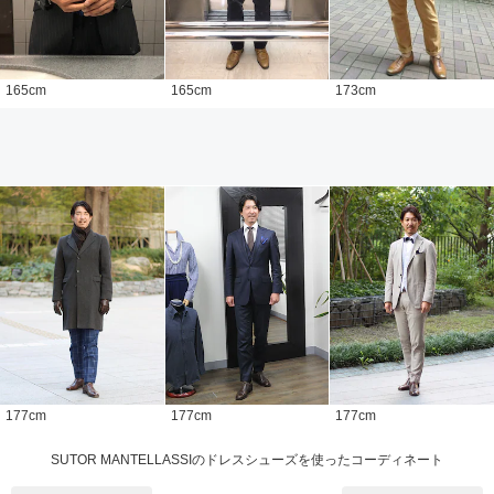
165
cm
165
cm
173
cm
177
cm
177
cm
177
cm
SUTOR MANTELLASSIのドレスシューズを使ったコーディネート