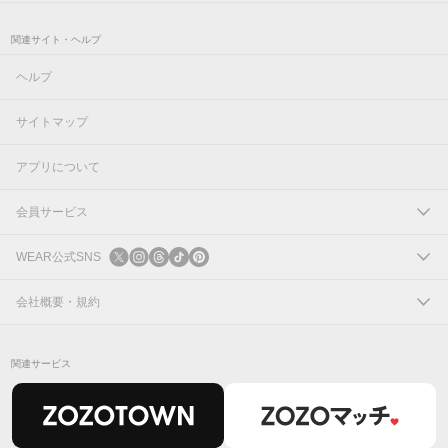
関連サイト・ヘルプ
ヘルプ
サイトマップ
アプリについて
会員サービス
ログイン
WEAR公式SNS
新規会員登録
X
会社概要・規約
Instagram
コーポレートサイト
関連サービス
Threads
会社概要
TikTok
IR情報