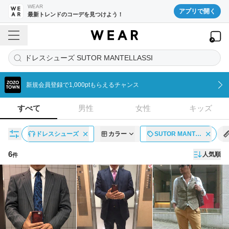
WEAR
アプリで開く
最新トレンドのコーデを見つけよう！
ドレスシューズ SUTOR MANTELLASSI
新規会員登録で1,000ptもらえるチャンス
すべて
男性
女性
キッズ
ドレスシューズ
カラー
SUTOR MANT…
6
人気順
件
コーディネート一覧