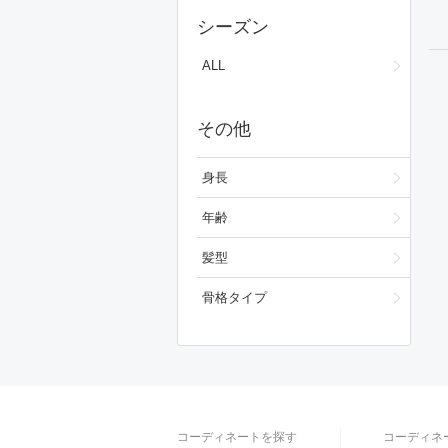
スカート
シーズン
ワンピース/ドレス
ALL
フォーマルスーツ/小物
その他
バッグ
シューズ
身長
ファッション雑貨
年齢
スキンケア
髪型
ベースメイク
骨格タイプ
メイクアップ
ビューティーグッズ
ボディ・ヘアケア
コーディネートを探す
コーディネ
フレグランス