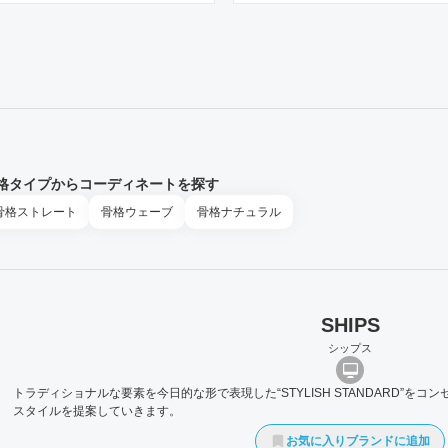
格タイプからコーディネートを探す
骨格
ストレート
骨格
ウェーブ
骨格
ナチュラル
SHIPS
シップス
トラディショナルな要素を今日的な形で表現した“STYLISH STANDARD”を
スタイルを提案していきます。
お気に入りブランドに追加