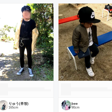
ーディネート一覧
りゅう(류짱)
bee
165
cm
90
cm