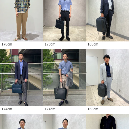
178
cm
170
cm
163
cm
174
cm
174
cm
163
cm