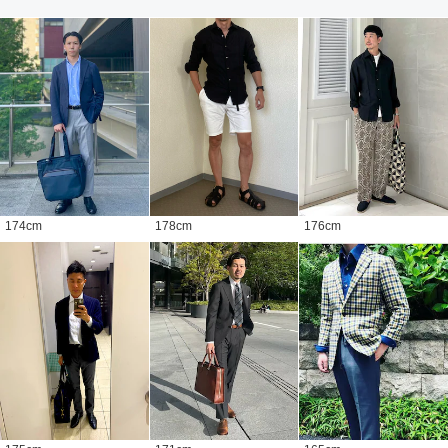
174
cm
178
cm
176
cm