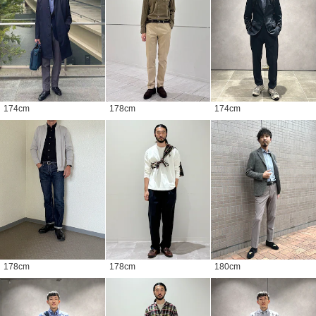
174
cm
178
cm
174
cm
178
cm
178
cm
180
cm