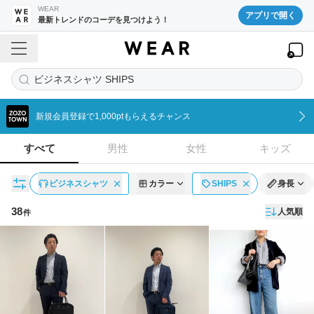
WEAR
アプリで開く
最新トレンドのコーデを見つけよう！
ビジネスシャツ SHIPS
新規会員登録で1,000ptもらえるチャンス
すべて
男性
女性
キッズ
ビジネスシャツ
カラー
SHIPS
身長
38
人気順
件
コーディネート一覧