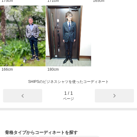
175
cm
171
cm
165
cm
166
cm
180
cm
SHIPSのビジネスシャツを使ったコーディネート
1
/
1
ページ
骨格タイプからコーディネートを探す