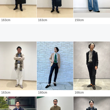
163
cm
163
cm
150
cm
163
cm
180
cm
166
cm