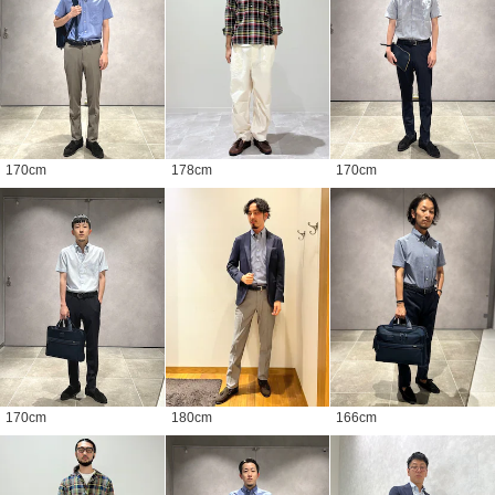
170
cm
178
cm
170
cm
170
cm
180
cm
166
cm