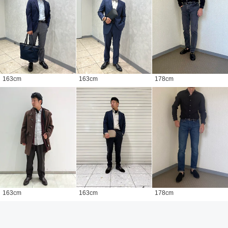
163
cm
163
cm
178
cm
163
cm
163
cm
178
cm