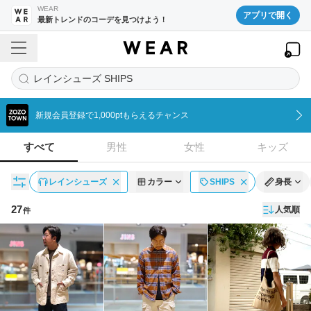
WEAR
アプリで開く
最新トレンドのコーデを見つけよう！
レインシューズ SHIPS
新規会員登録で1,000ptもらえるチャンス
すべて
男性
女性
キッズ
レインシューズ
カラー
SHIPS
身長
27
人気順
件
コーディネート一覧