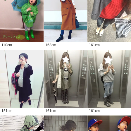
110
cm
163
cm
161
cm
151
cm
161
cm
161
cm