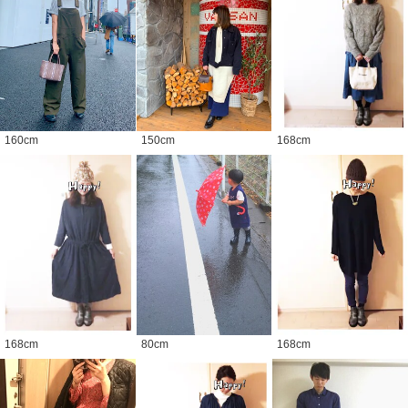
160
cm
150
cm
168
cm
168
cm
80
cm
168
cm