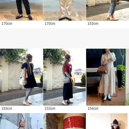
170
cm
170
cm
153
cm
153
cm
153
cm
154
cm