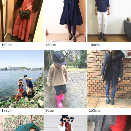
160
cm
168
cm
180
cm
172
cm
90
cm
153
cm