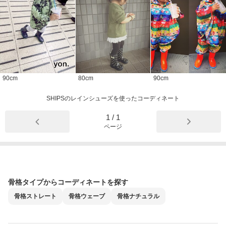
90
cm
80
cm
90
cm
SHIPSのレインシューズを使ったコーディネート
1
/
1
ページ
骨格タイプからコーディネートを探す
骨格
ストレート
骨格
ウェーブ
骨格
ナチュラル