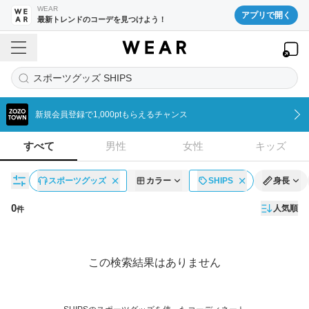
WEAR
アプリで開く
最新トレンドのコーデを見つけよう！
スポーツグッズ SHIPS
新規会員登録で1,000ptもらえるチャンス
すべて
男性
女性
キッズ
スポーツグッズ
カラー
SHIPS
身長
0
人気順
件
コーディネート一覧
この検索結果はありません