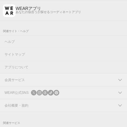
WEARアプリ
あなたの似合うが探せるコーディネートアプリ
関連サイト・ヘルプ
ヘルプ
サイトマップ
アプリについて
会員サービス
ログイン
WEAR公式SNS
新規会員登録
X
会社概要・規約
Instagram
コーポレートサイト
関連サービス