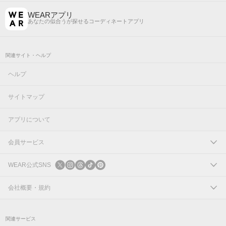
WEARアプリ
あなたの似合うが探せるコーディネートアプリ
関連サイト・ヘルプ
ヘルプ
サイトマップ
アプリについて
会員サービス
ログイン
WEAR公式SNS
新規会員登録
X
会社概要・規約
Instagram
コーポレートサイト
関連サービス