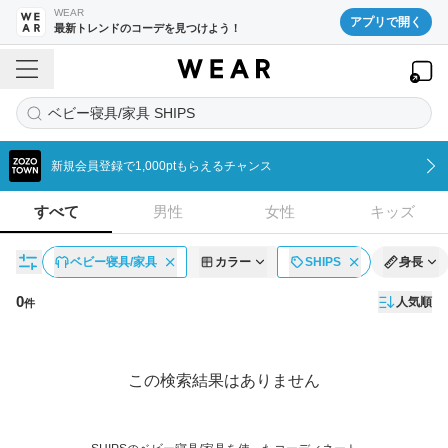
WEAR
アプリで開く
最新トレンドのコーデを見つけよう！
ベビー寝具/家具 SHIPS
新規会員登録で1,000ptもらえるチャンス
すべて
男性
女性
キッズ
ベビー寝具/家具
カラー
SHIPS
身長
0
人気順
件
コーディネート一覧
この検索結果はありません