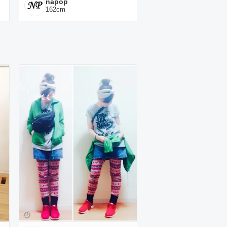
napop
162
cm