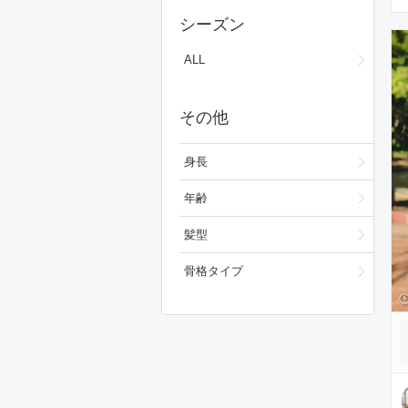
ワンピース/ドレス
シーズン
フォーマルスーツ/小物
ALL
バッグ
その他
シューズ
ファッション雑貨
身長
スキンケア
年齢
ベースメイク
髪型
メイクアップ
骨格タイプ
ビューティーグッズ
ボディ・ヘアケア
フレグランス
財布/小物