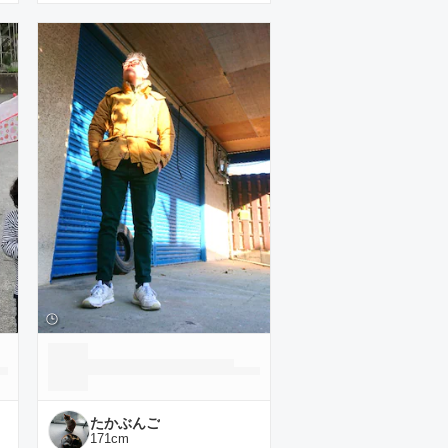
たかぶんご
171
cm