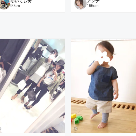
ゆいてぃ★
アンナ
90
cm
166
cm