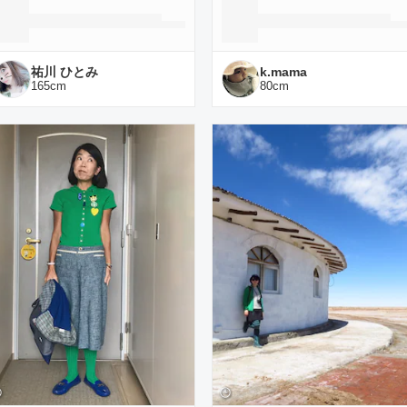
祐川 ひとみ
k.mama
165
cm
80
cm