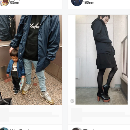
80
cm
168
cm