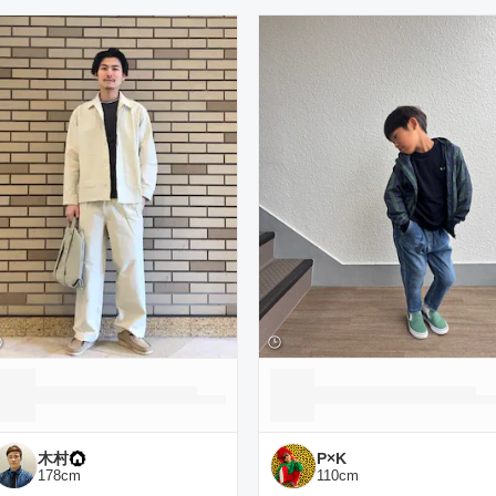
ーディネート一覧
木村
P×K
178
cm
110
cm