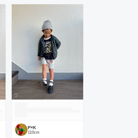
P×K
110
cm