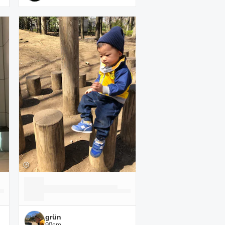
grün
90
cm