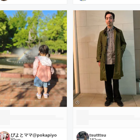
ぴよとママ@pokapiyo
tsutttsu
80
cm
182
cm