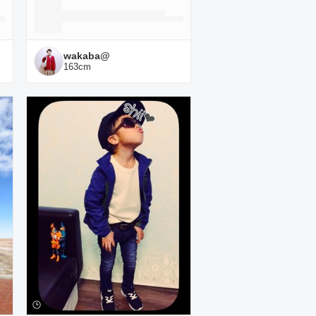
wakaba@
163
cm