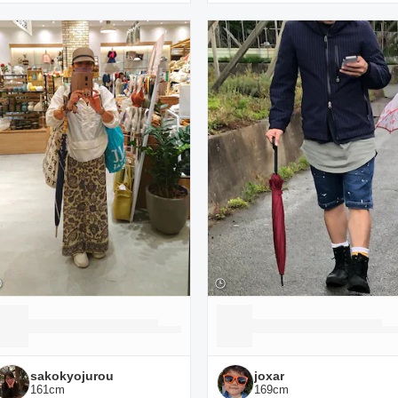
sakokyojurou
joxar
161
cm
169
cm