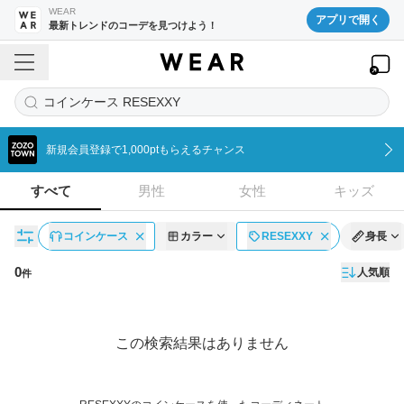
WEAR
アプリで開く
最新トレンドのコーデを見つけよう！
コインケース RESEXXY
新規会員登録で1,000ptもらえるチャンス
すべて
男性
女性
キッズ
コインケース
カラー
RESEXXY
身長
0
人気順
件
コーディネート一覧
この検索結果はありません