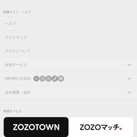
関連サイト・ヘルプ
ヘルプ
サイトマップ
アプリについて
会員サービス
ログイン
WEAR公式SNS
新規会員登録
X
会社概要・規約
Instagram
コーポレートサイト
関連サービス
Threads
会社概要
TikTok
IR情報