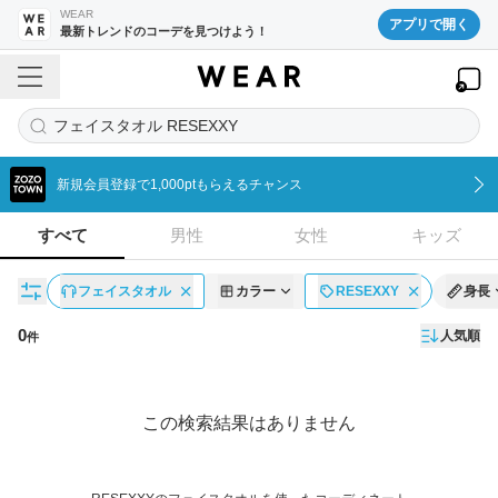
WEAR
アプリで開く
最新トレンドのコーデを見つけよう！
フェイスタオル RESEXXY
新規会員登録で1,000ptもらえるチャンス
すべて
男性
女性
キッズ
フェイスタオル
カラー
RESEXXY
身長
0
人気順
件
コーディネート一覧
この検索結果はありません