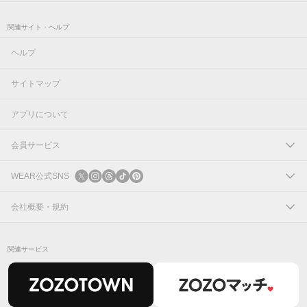
関連サイト・ヘルプ
ヘルプ
サイトマップ
アプリについて
会員サービス
ログイン
WEAR公式SNS
新規会員登録
X
会社概要・規約
Instagram
コーポレートサイト
関連サービス
Threads
会社概要
TikTok
IR情報