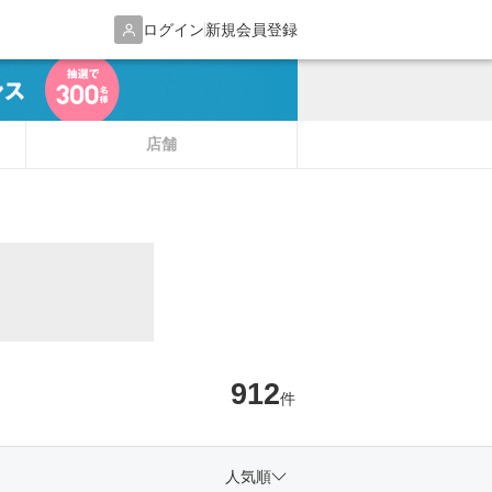
ログイン
新規会員登録
店舗
912
件
人気順