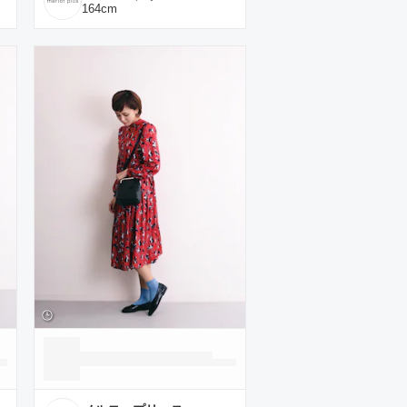
164
cm