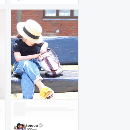
teicco
100
cm