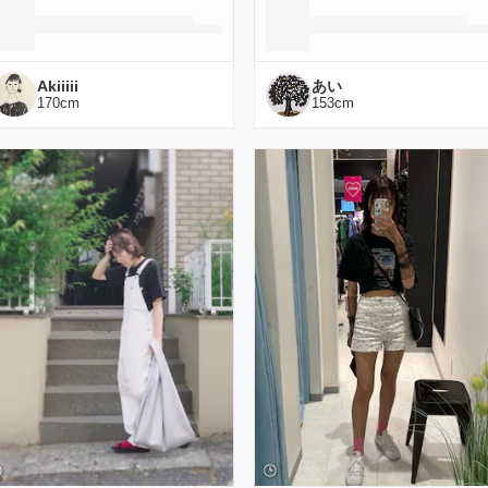
Akiiiii
あい
170
cm
153
cm