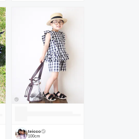
teicco
100
cm