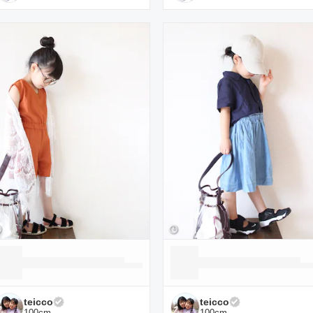
teicco
teicco
100
cm
100
cm