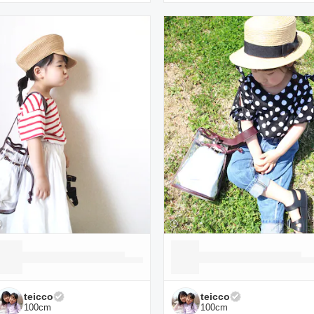
teicco
teicco
100
cm
100
cm