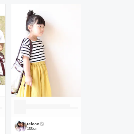
teicco
100
cm