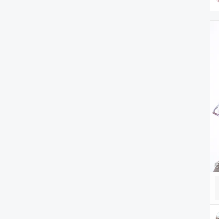
腕時計
ヘアアクセサリー
アクセサリー
アンダーウェア
レッグウェア
ルームウェア
帽子
水着/着物・浴衣
ママ＆ベビー
インテリア
食器/キッチン