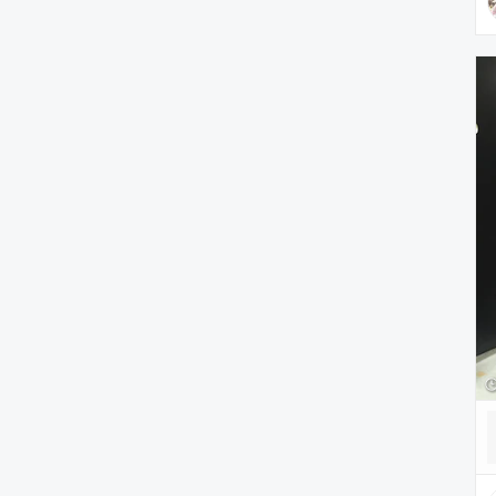
雑貨/ホビー
PC・スマホグッズ/家電
アウトドア/スポーツ
ペットグッズ
音楽/本・雑誌
その他