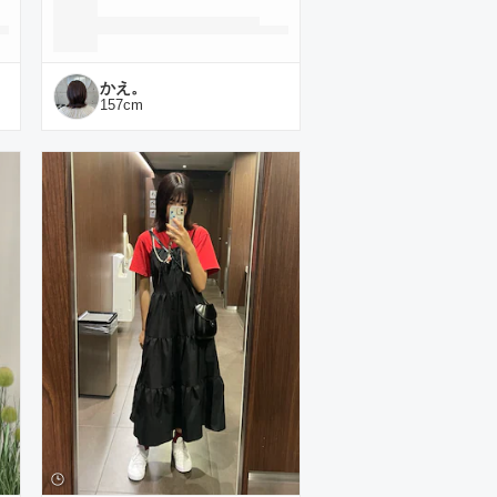
かえ。
157
cm