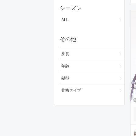
スカート
シーズン
ワンピース/ドレス
ALL
フォーマルスーツ/小物
その他
シューズ
ファッション雑貨
身長
スキンケア
年齢
ベースメイク
髪型
メイクアップ
骨格タイプ
ビューティーグッズ
ボディ・ヘアケア
フレグランス
財布/小物