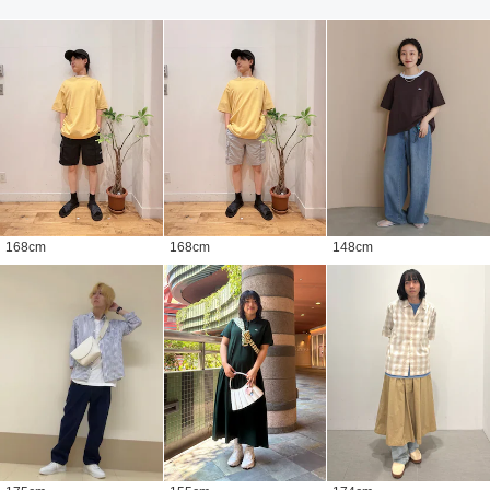
168
cm
168
cm
148
cm