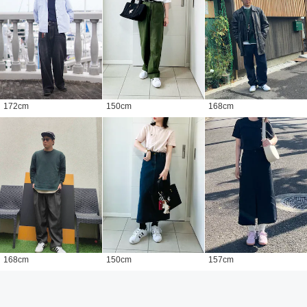
172
cm
150
cm
168
cm
168
cm
150
cm
157
cm