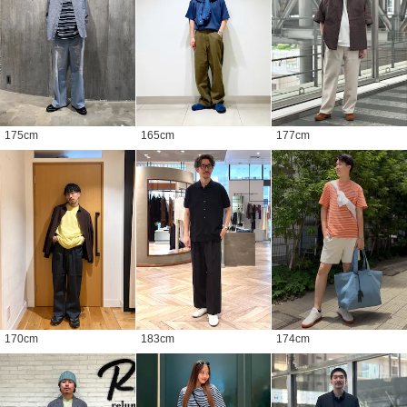
175
cm
165
cm
177
cm
170
cm
183
cm
174
cm