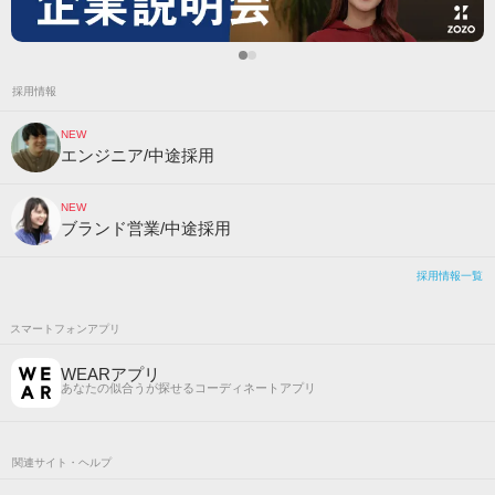
採用情報
NEW
エンジニア/中途採用
NEW
ブランド営業/中途採用
採用情報一覧
スマートフォンアプリ
WEARアプリ
あなたの似合うが探せるコーディネートアプリ
関連サイト・ヘルプ