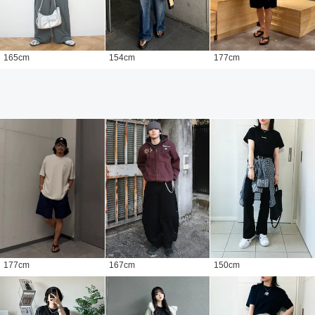
165
cm
154
cm
177
cm
177
cm
167
cm
150
cm