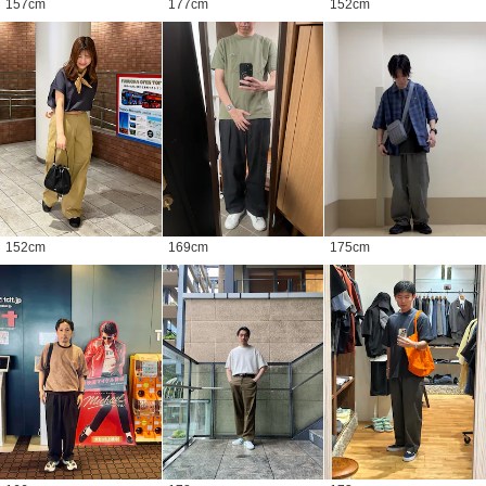
157
cm
177
cm
152
cm
152
cm
169
cm
175
cm