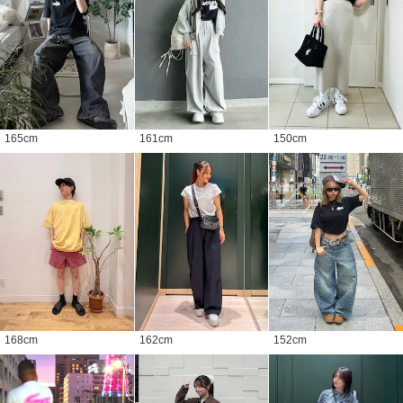
165
cm
161
cm
150
cm
168
cm
162
cm
152
cm