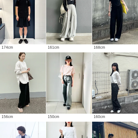
174
cm
161
cm
168
cm
156
cm
150
cm
160
cm