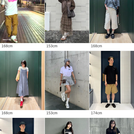
168
cm
153
cm
168
cm
168
cm
153
cm
174
cm