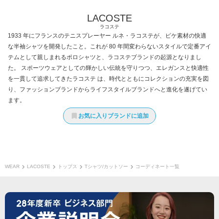
LACOSTE
ラコステ
1933 年にフランスのテニスプレーヤー ルネ・ラコステが、ピケ素材の快適
な半袖シャツを開発したこと。これが 80 年間変わらないスタイルで定番アイ
テムとして親しまれるポロシャツと、ラコステブランドの起源となりまし
た。 スポーツウェアとしての輝かしい伝統を守りつつ、エレガンスと快適性
を一貫して追求してきたラコステ は、時代とともにコレクションの充実を図
り、ファッションブランドからライフスタイルブランドへと進化を遂げてい
ます。
お気に入りブランドに追加
WEAR
LACOSTE
トップス
Tシャツ/カットソー
コーディネート一覧