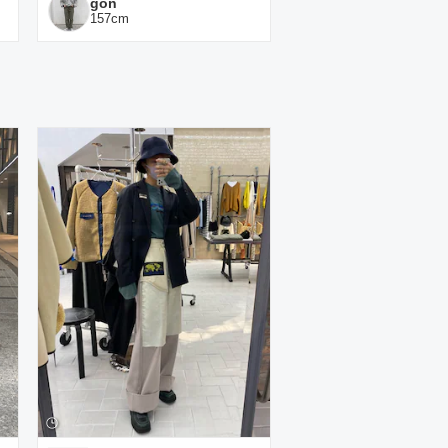
gon
157
cm