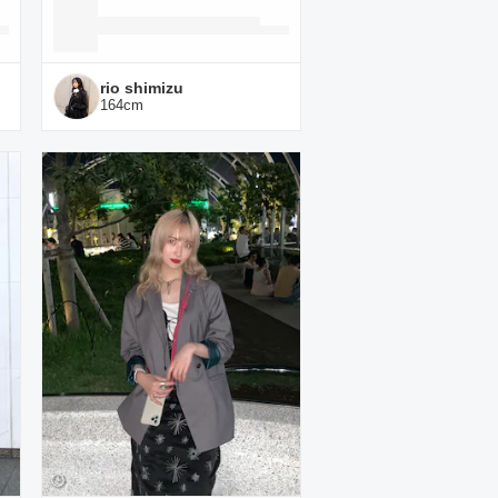
rio shimizu
164
cm