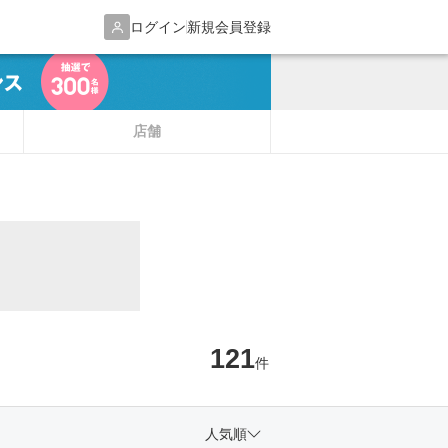
ログイン
新規会員登録
店舗
121
件
人気順