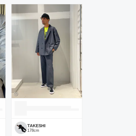
TAKESHI
178
cm