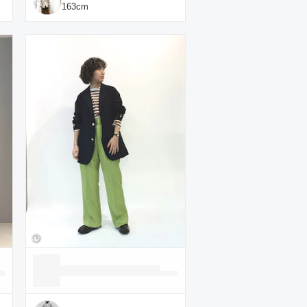
163
cm