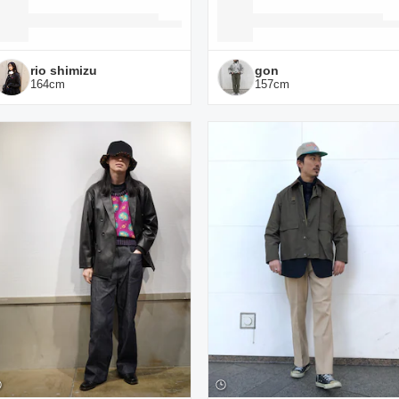
rio shimizu
gon
164
cm
157
cm