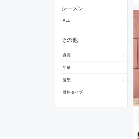
ワンピース/ドレス
シーズン
フォーマルスーツ/小物
ALL
バッグ
その他
シューズ
ファッション雑貨
身長
スキンケア
年齢
ベースメイク
髪型
メイクアップ
骨格タイプ
ビューティーグッズ
ボディ・ヘアケア
フレグランス
財布/小物