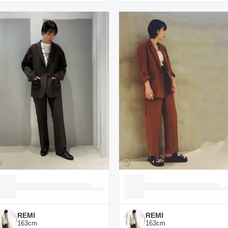
REMI
REMI
163
cm
163
cm