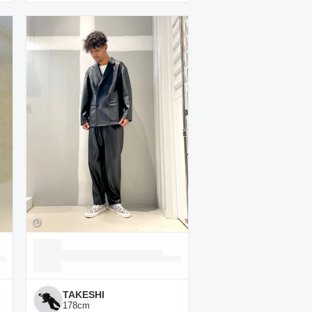
TAKESHI
178
cm