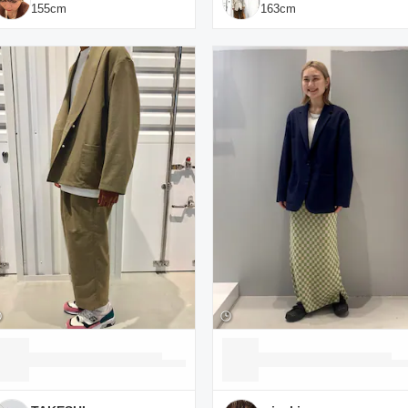
155
cm
163
cm