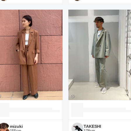
mizuki
TAKESHI
155
cm
178
cm