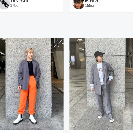
TAKESHI
mizuki
178
cm
155
cm