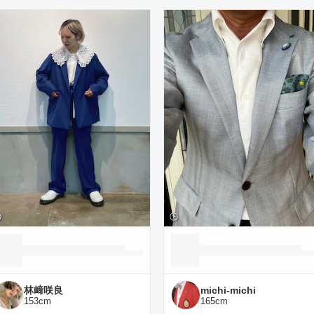
ーディネート一覧
林﨑咲良
michi-michi
153
cm
165
cm