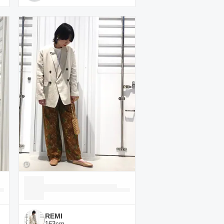
REMI
163
cm