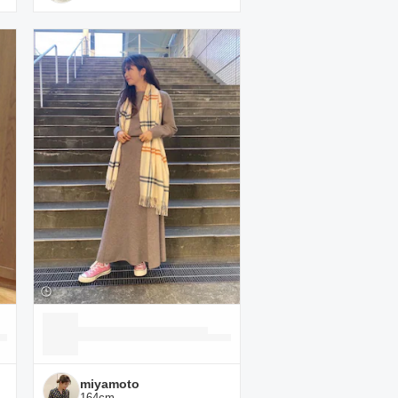
miyamoto
164
cm