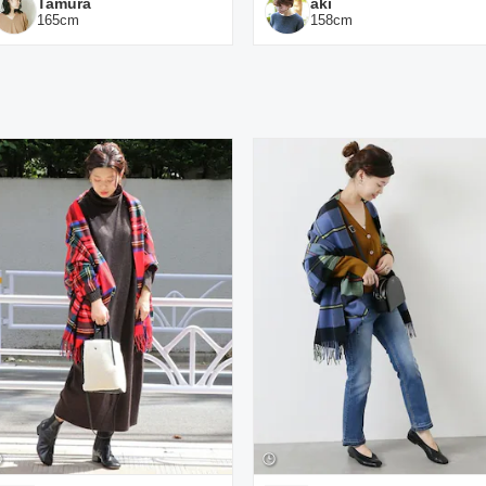
Tamura
aki
165
cm
158
cm