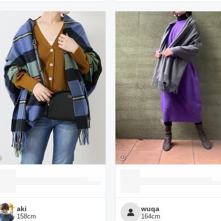
aki
wuqa
158
cm
164
cm