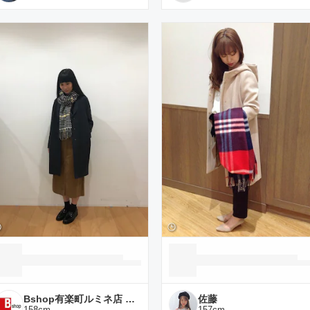
Bshop有楽町ルミネ店 スタッフ
佐藤
158
cm
157
cm