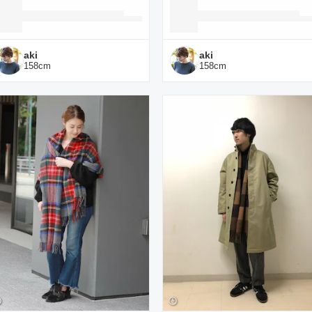
aki
aki
158
cm
158
cm