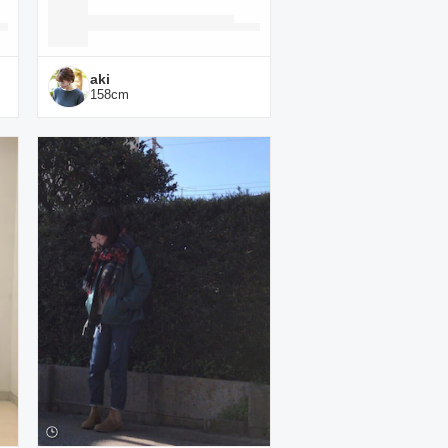
aki
158
cm