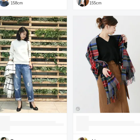
158
cm
155
cm