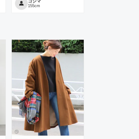
コジマ
155
cm