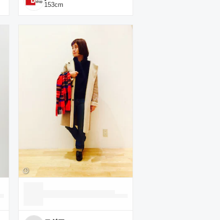
153
cm