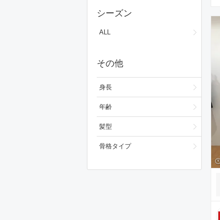
スカート
シーズン
ワンピース/ドレス
ALL
フォーマルスーツ/小物
その他
バッグ
シューズ
身長
スキンケア
年齢
ベースメイク
髪型
メイクアップ
骨格タイプ
ビューティーグッズ
ボディ・ヘアケア
フレグランス
財布/小物