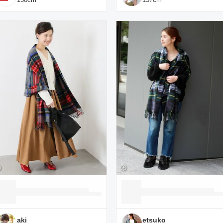
aki
etsuko