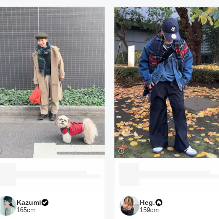
ーディネート一覧
Kazumi
Heg.
165
cm
159
cm