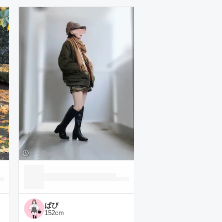
ぱぴ
152
cm