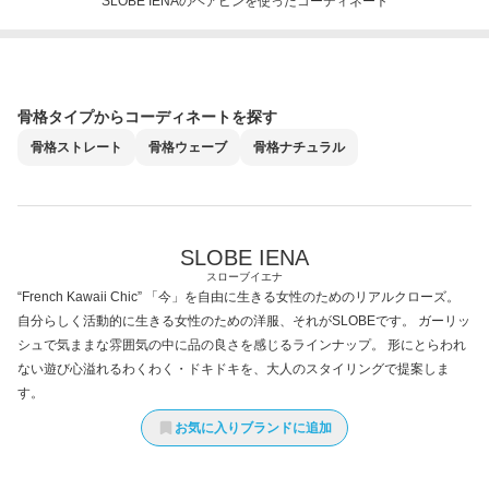
SLOBE IENAのヘアピンを使ったコーディネート
骨格タイプからコーディネートを探す
骨格
ストレート
骨格
ウェーブ
骨格
ナチュラル
SLOBE IENA
スローブイエナ
“French Kawaii Chic” 「今」を自由に生きる女性のためのリアルクローズ。
自分らしく活動的に生きる女性のための洋服、それがSLOBEです。 ガーリッ
シュで気ままな雰囲気の中に品の良さを感じるラインナップ。 形にとらわれ
ない遊び心溢れるわくわく・ドキドキを、大人のスタイリングで提案しま
す。
お気に入りブランドに追加