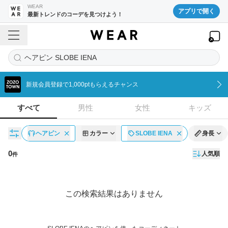
WEAR
アプリで開く
最新トレンドのコーデを見つけよう！
ヘアピン SLOBE IENA
新規会員登録で1,000ptもらえるチャンス
すべて
男性
女性
キッズ
ヘアピン
カラー
SLOBE IENA
身長
0
人気順
件
コーディネート一覧
この検索結果はありません