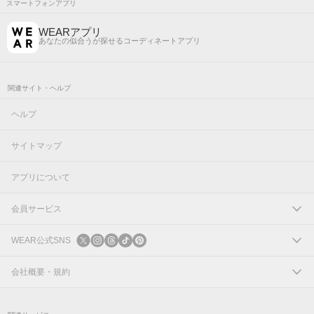
スマートフォンアプリ
WEARアプリ
あなたの似合うが探せるコーディネートアプリ
関連サイト・ヘルプ
ヘルプ
サイトマップ
アプリについて
会員サービス
ログイン
WEAR公式SNS
新規会員登録
X
会社概要・規約
Instagram
コーポレートサイト