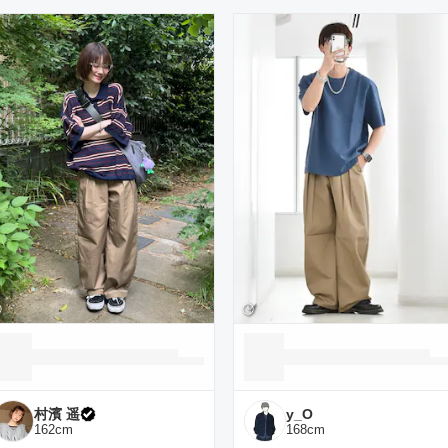
ーディネート一覧
村濱 遥
y_O
162
cm
168
cm