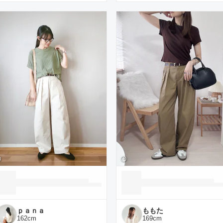
ｐａｎａ
ももた
162
cm
169
cm