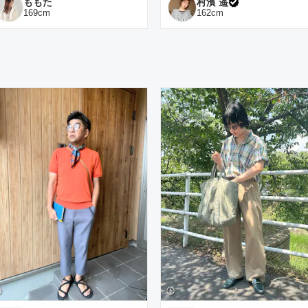
ももた
村濱 遥
169
cm
162
cm