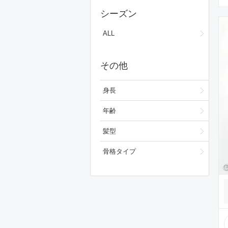
ワンピース/ドレス
シーズン
フォーマルスーツ/小物
ALL
バッグ
その他
シューズ
ファッション雑貨
身長
スキンケア
年齢
ベースメイク
髪型
メイクアップ
骨格タイプ
ビューティーグッズ
ボディ・ヘアケア
フレグランス
財布/小物