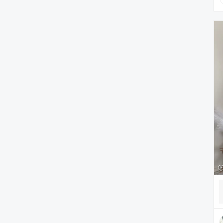
腕時計
ヘアアクセサリー
アクセサリー
アンダーウェア
レッグウェア
ルームウェア
帽子
水着/着物・浴衣
ママ＆ベビー
インテリア
食器/キッチン