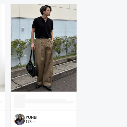
YUHEI
178
cm