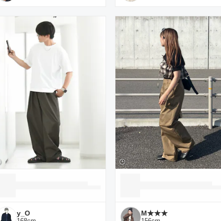
y_O
M★★★
168
cm
156
cm