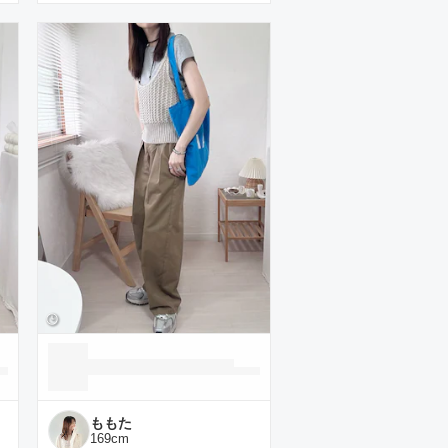
ももた
169
cm