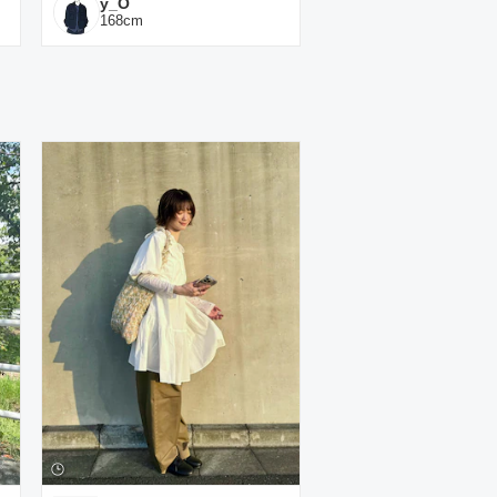
y_O
168
cm