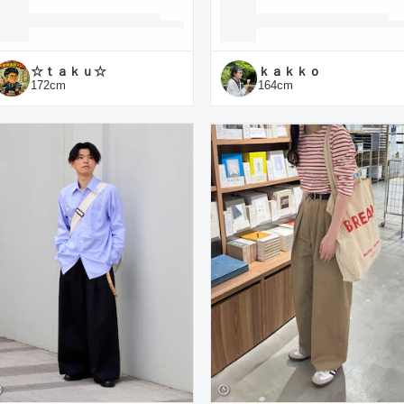
☆ｔａｋｕ☆
ｋａｋｋｏ
172
cm
164
cm