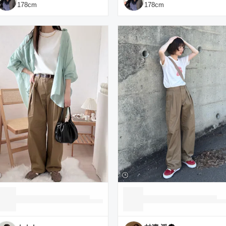
178
cm
178
cm