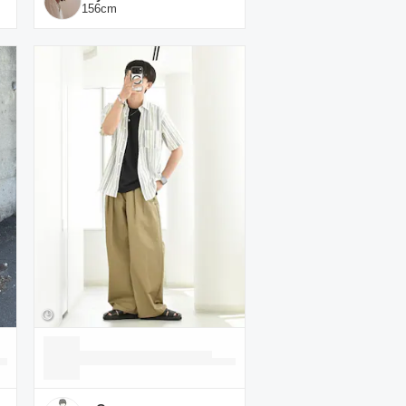
156
cm