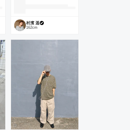
村濱 遥
162
cm