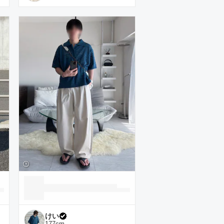
けい
177
cm