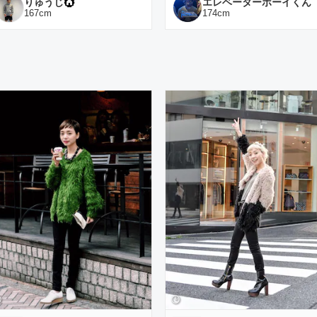
りゅうじ
エレベーターボーイくん
167
cm
174
cm