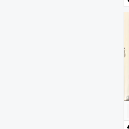
腕時計
ヘアアクセサリー
アクセサリー
アンダーウェア
レッグウェア
ルームウェア
帽子
水着/着物・浴衣
ママ＆ベビー
インテリア
食器/キッチン