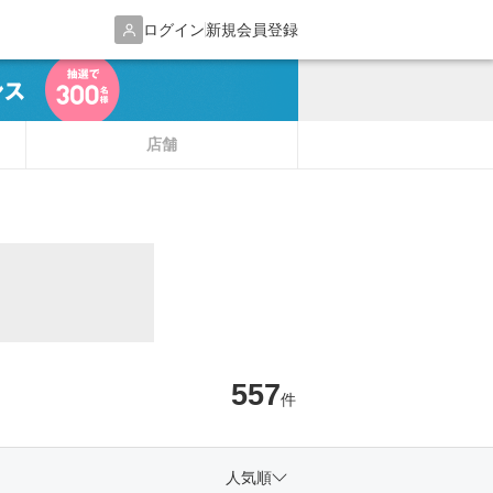
ログイン
新規会員登録
店舗
557
件
人気順