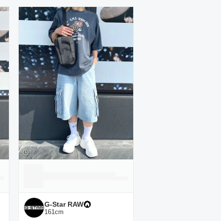
G-Star RAW
161
cm