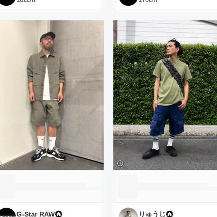
G-Star RAW
りゅうじ