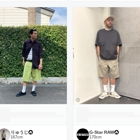
りゅうじ
G-Star RAW
167
cm
170
cm