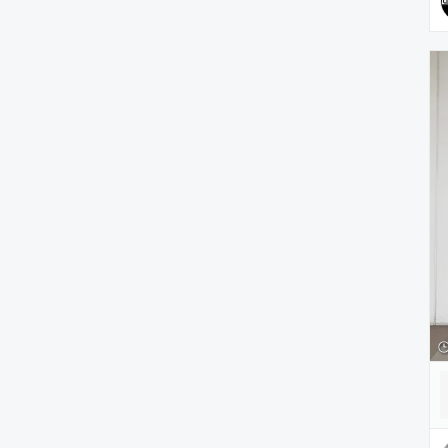
雑貨/ホビー
PC・スマホグッズ/家電
アウトドア/スポーツ
ペットグッズ
音楽/本・雑誌
その他