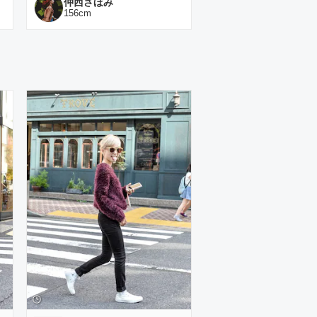
仲西さほみ
156
cm