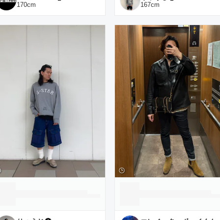
170
cm
167
cm