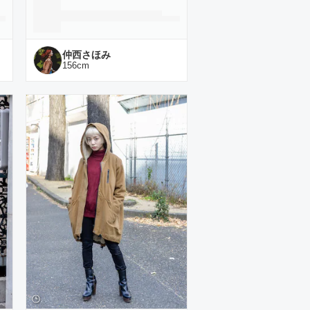
仲西さほみ
156
cm