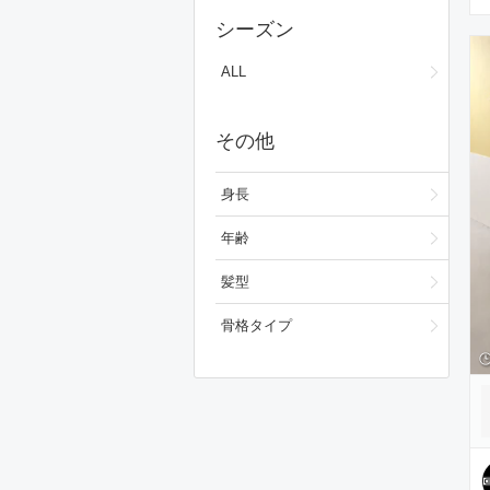
ワンピース/ドレス
シーズン
フォーマルスーツ/小物
ALL
バッグ
その他
シューズ
ファッション雑貨
身長
スキンケア
年齢
ベースメイク
髪型
メイクアップ
骨格タイプ
ビューティーグッズ
ボディ・ヘアケア
フレグランス
財布/小物