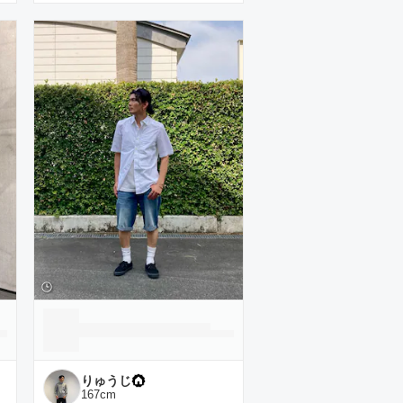
りゅうじ
167
cm