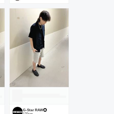
G-Star RAW
170
cm