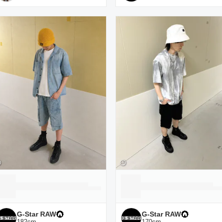
G-Star RAW
G-Star RAW
182
cm
170
cm