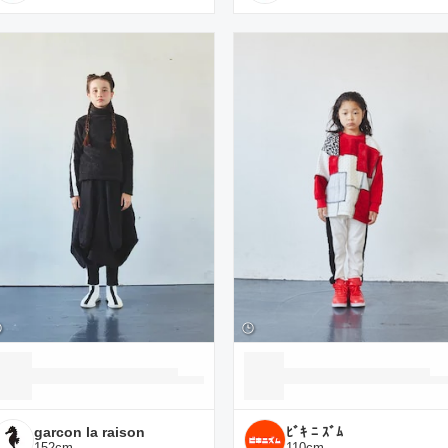
garcon la raison
ﾋﾞｷ ﾆ ｽﾞﾑ
152
cm
110
cm