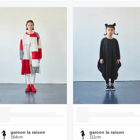
garcon la raison
garcon la raison
164
cm
111
cm