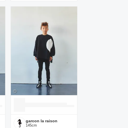
garcon la raison
145
cm