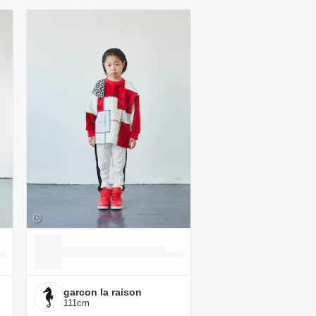
garcon la raison
111
cm