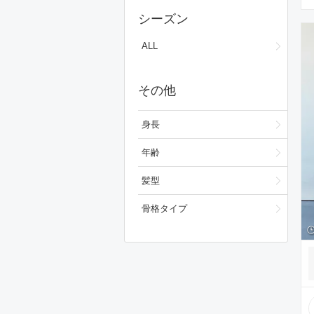
スカート
シーズン
ワンピース/ドレス
ALL
フォーマルスーツ/小物
その他
バッグ
シューズ
身長
ファッション雑貨
年齢
スキンケア
髪型
ベースメイク
骨格タイプ
メイクアップ
ビューティーグッズ
ボディ・ヘアケア
フレグランス