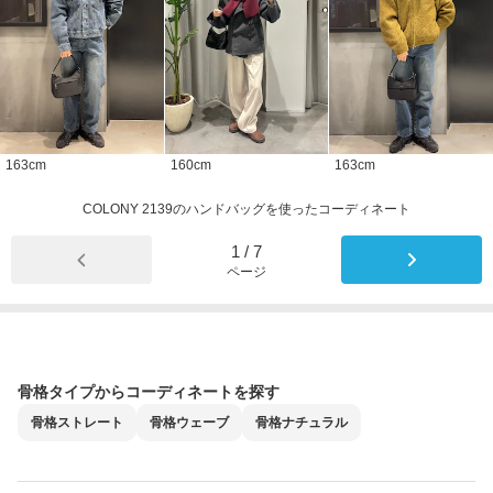
163
cm
160
cm
163
cm
COLONY 2139のハンドバッグを使ったコーディネート
1
/
7
ページ
骨格タイプからコーディネートを探す
骨格
ストレート
骨格
ウェーブ
骨格
ナチュラル