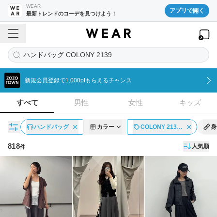
WEAR
アプリで開く
最新トレンドのコーデを見つけよう！
ハンドバッグ COLONY 2139
新規会員登録で1,000ptもらえるチャンス
すべて
男性
女性
キッズ
ハンドバッグ
カラー
COLONY 213…
身
818
人気順
件
コーディネート一覧