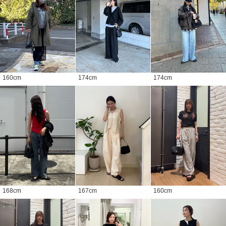
160
cm
174
cm
174
cm
168
cm
167
cm
160
cm