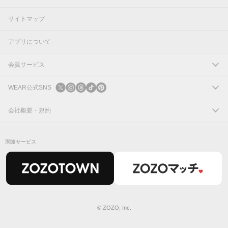
サイトマップ
アプリについて
会員サービス
ログイン
WEAR公式SNS
新規会員登録
X
会社概要・規約
Instagram
コーポレートサイト
関連サービス
Threads
会社概要
TikTok
IR情報
Pinterest
利用規約
© ZOZO, Inc.
プライバシーポリシー