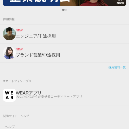
採用情報
NEW
エンジニア/中途採用
NEW
ブランド営業/中途採用
採用情報一覧
スマートフォンアプリ
WEARアプリ
あなたの似合うが探せるコーディネートアプリ
関連サイト・ヘルプ
ヘルプ