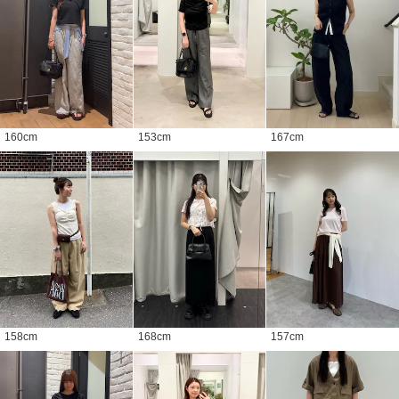
160
cm
153
cm
167
cm
158
cm
168
cm
157
cm