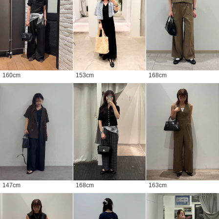
160
cm
153
cm
168
cm
147
cm
168
cm
163
cm