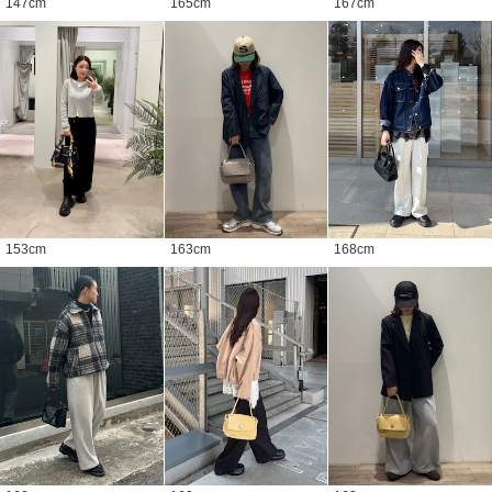
147
cm
165
cm
167
cm
153
cm
163
cm
168
cm