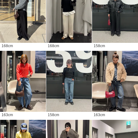
168
cm
168
cm
158
cm
163
cm
158
cm
163
cm