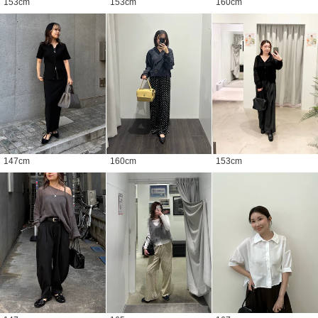
153
cm
153
cm
160
cm
147
cm
160
cm
153
cm