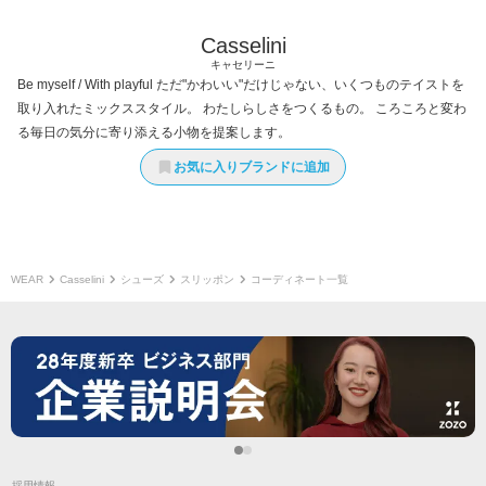
Casselini
キャセリーニ
Be myself / With playful ただ"かわいい"だけじゃない、いくつものテイストを
取り入れたミックススタイル。 わたしらしさをつくるもの。 ころころと変わ
る毎日の気分に寄り添える小物を提案します。
お気に入りブランドに追加
WEAR
Casselini
シューズ
スリッポン
コーディネート一覧
採用情報