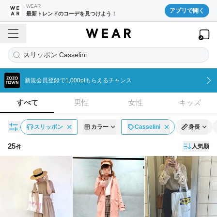
WEAR
アプリで開く
最新トレンドのコーデを見つけよう！
スリッポン Casselini
新規会員登録で1,000ptもらえるチャンス
すべて
男性
女性
キッズ
スリッポン
カラー
Casselini
身長
25
人気順
件
コーディネート一覧