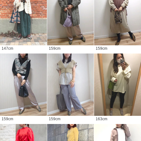
147
cm
159
cm
159
cm
159
cm
159
cm
163
cm