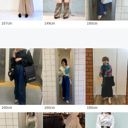
167
cm
149
cm
160
cm
160
cm
160
cm
160
cm