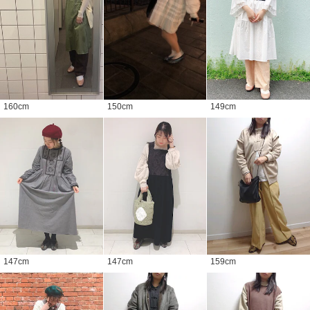
160
cm
150
cm
149
cm
147
cm
147
cm
159
cm