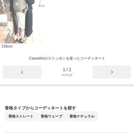
156
cm
Casseliniのスリッポンを使ったコーディネート
1
/
1
ページ
骨格タイプからコーディネートを探す
骨格
ストレート
骨格
ウェーブ
骨格
ナチュラル