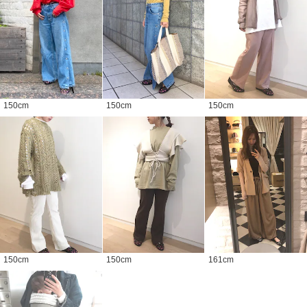
150
cm
150
cm
150
cm
150
cm
150
cm
161
cm