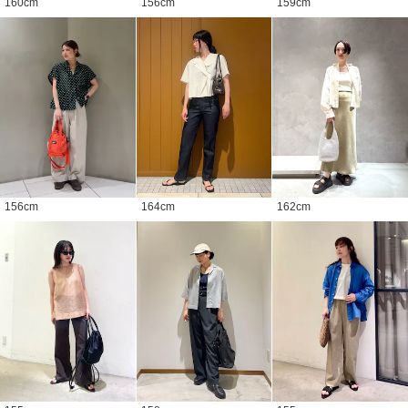
160
cm
156
cm
159
cm
156
cm
164
cm
162
cm