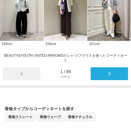
166
cm
156
cm
161
cm
BEAUTY&YOUTH UNITED ARROWSのシャツ/ブラウスを使ったコーディネー
ト
1
/
84
ページ
骨格タイプからコーディネートを探す
骨格
ストレート
骨格
ウェーブ
骨格
ナチュラル