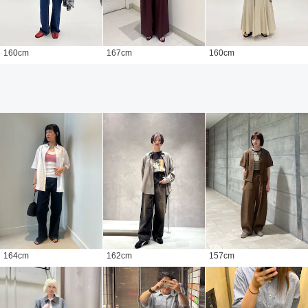
160
cm
167
cm
160
cm
164
cm
162
cm
157
cm