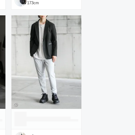
173
cm