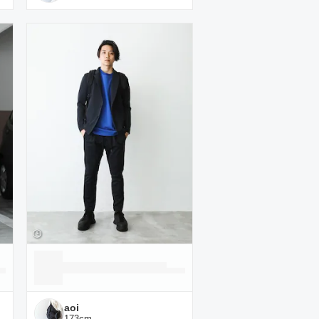
aoi
173
cm