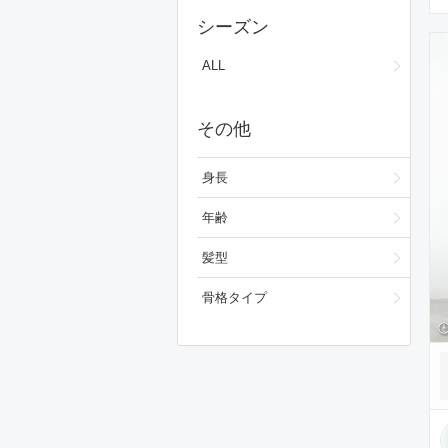
スカート
シーズン
ワンピース/ドレス
ALL
フォーマルスーツ/小物
その他
シューズ
ファッション雑貨
身長
スキンケア
年齢
ベースメイク
髪型
メイクアップ
骨格タイプ
ビューティーグッズ
ボディ・ヘアケア
フレグランス
財布/小物