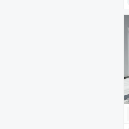
雑貨/ホビー
PC・スマホグッズ/家電
アウトドア/スポーツ
ペットグッズ
音楽/本・雑誌
その他