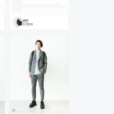
aoi
173
cm