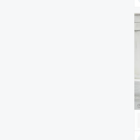
腕時計
ヘアアクセサリー
アクセサリー
アンダーウェア
レッグウェア
ルームウェア
帽子
水着/着物・浴衣
ママ＆ベビー
インテリア
食器/キッチン