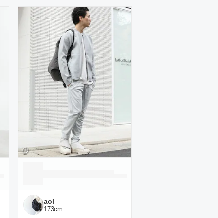
aoi
173
cm