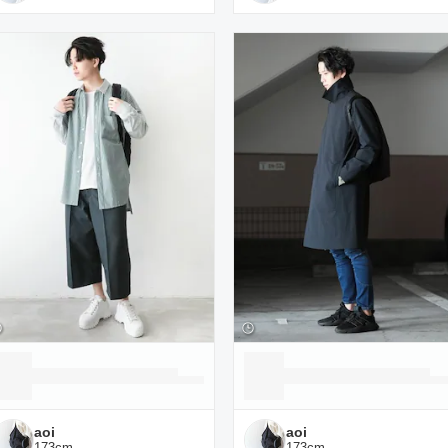
aoi
aoi
173
cm
173
cm