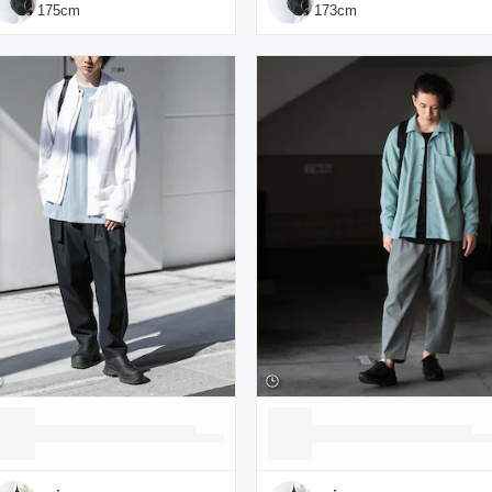
175
cm
173
cm