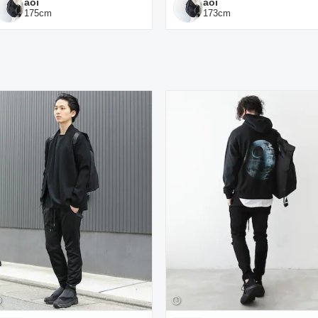
aoi
aoi
175
cm
173
cm