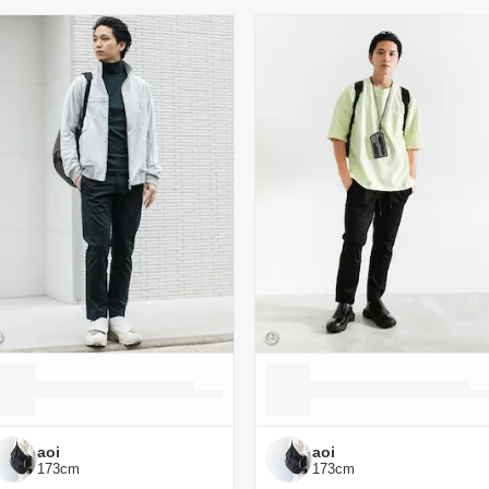
ーディネート一覧
aoi
aoi
173
cm
173
cm