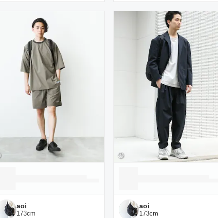
aoi
aoi
173
cm
173
cm