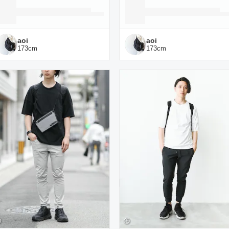
aoi
aoi
173
cm
173
cm