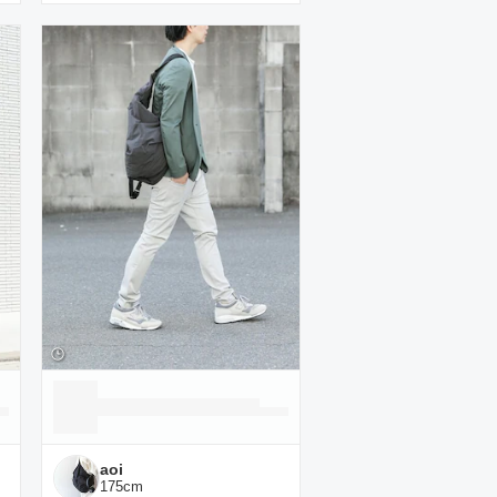
aoi
175
cm