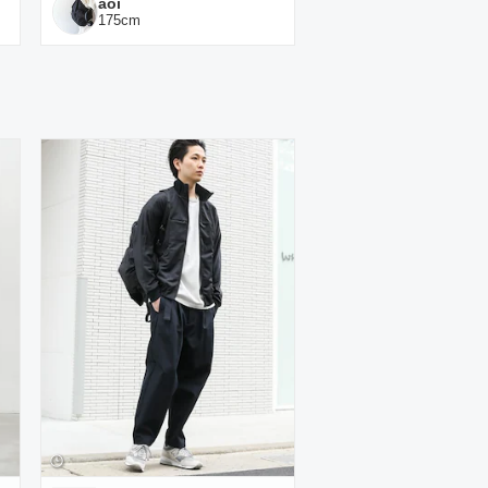
aoi
175
cm