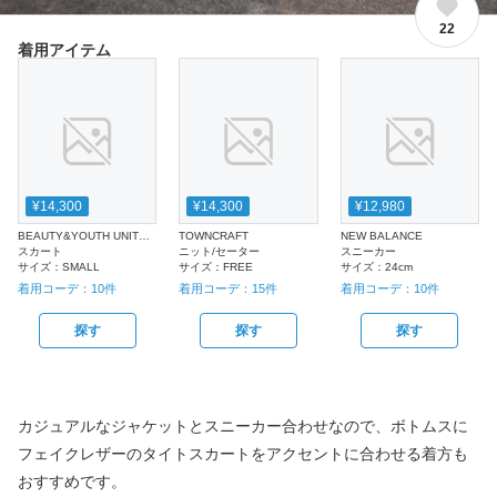
22
着用アイテム
¥14,300
¥14,300
¥12,980
BEAUTY&YOUTH UNITED ARROWS
TOWNCRAFT
NEW BALANCE
スカート
ニット/セーター
スニーカー
サイズ：
SMALL
サイズ：
FREE
サイズ：
24cm
着用コーデ：
10
件
着用コーデ：
15
件
着用コーデ：
10
件
探す
探す
探す
カジュアルなジャケットとスニーカー合わせなので、ボトムスに
フェイクレザーのタイトスカートをアクセントに合わせる着方も
おすすめです。