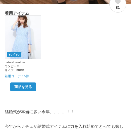
81
着用アイテム
¥6,490
natural couture
ワンピース
サイズ：
FREE
着用コーデ：
5
件
商品を見る
結婚式が本当に多い今年、、、、！！
今年からナチュが結婚式アイテムに力を入れ始めてとっても嬉し