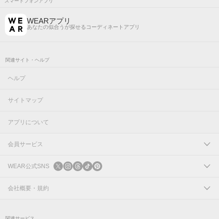
スマートフォンアプリ
WEARアプリ
あなたの似合うが探せるコーディネートアプリ
関連サイト・ヘルプ
ヘルプ
サイトマップ
アプリについて
会員サービス
ログイン
WEAR公式SNS
新規会員登録
X
会社概要・規約
Instagram
コーポレートサイト
関連サービス