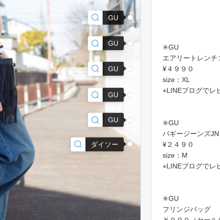
GU
GU
✳️GU
エアリートレンチ
GU
¥４９９０
size：XL
⭐︎LINEブログで
GU
GU
✳️GU
バギージーンズJN
ダイソー
¥２４９０
size：M
⭐︎LINEブログで
✳️GU
フリンジバッグ