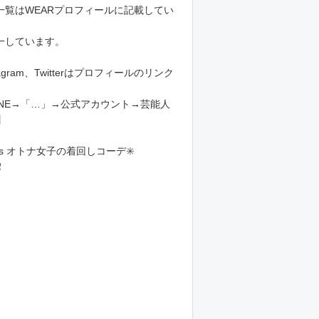
一覧はWEARプロフィールに記載してい
一しています。
tagram、Twitterはプロフィールのリンク
LINE→「…」→公式アカウント→芸能人
】
ays オトナ女子の着回しコーデ✳️
️