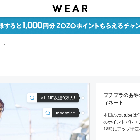
ート
プチプラのあや
✳️LINE友達9万人❗️
ィネート
magazine
本日のyoutub
のポイントバレエ
18時にアップ予定