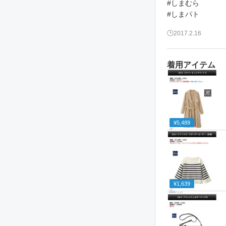
#しまむら
2017.2.16
着用アイテム
¥5,489
¥1,639