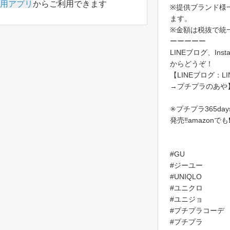
用アプリ
からご利用できます
※提供ブランド様
ます。
※金額は税抜で統
ーーーーー
LINEブログ、Ins
からどうぞ！
【LINEブログ：
→プチプラのあや
✳️プチプラ365d
発売‼️amazonでも❗
#GU
#ジーユー
#UNIQLO
#ユニクロ
#ユニジョ
#プチプラコーデ
#プチプラ