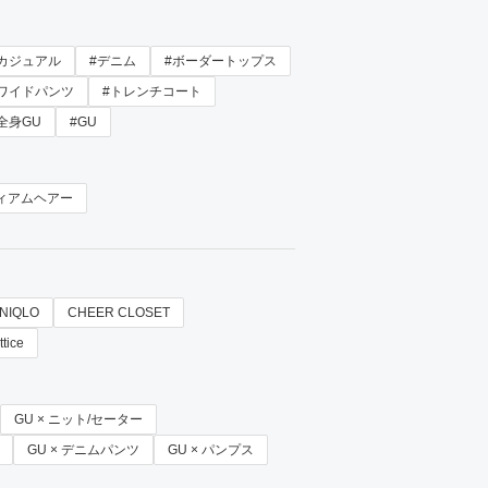
#カジュアル
#デニム
#ボーダートップス
#ワイドパンツ
#トレンチコート
全身GU
#GU
ィアムヘアー
NIQLO
CHEER CLOSET
ttice
GU × ニット/セーター
GU × デニムパンツ
GU × パンプス