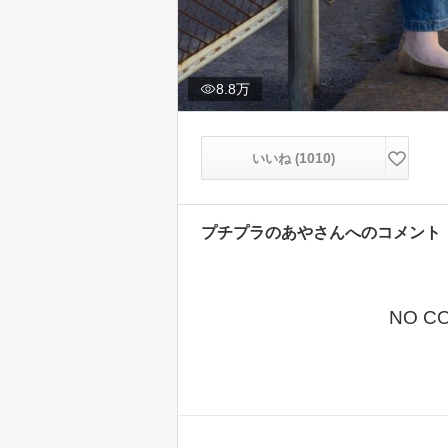
8.8万
1010
いいね (
)
プチプラのあや
さんへのコメント
NO C