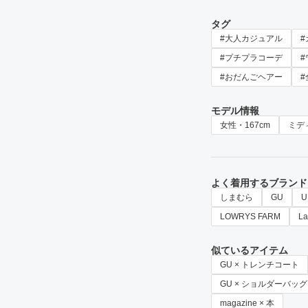
タグ
#大人カジュアル
#プチプラコーデ
#おだんごヘアー
#
モデル情報
女性・167cm
ミデ
よく着用するブランド
しまむら
GU
U
LOWRYS FARM
La
似ているアイテム
GU × トレンチコート
GU × ショルダーバッグ
magazine × 本