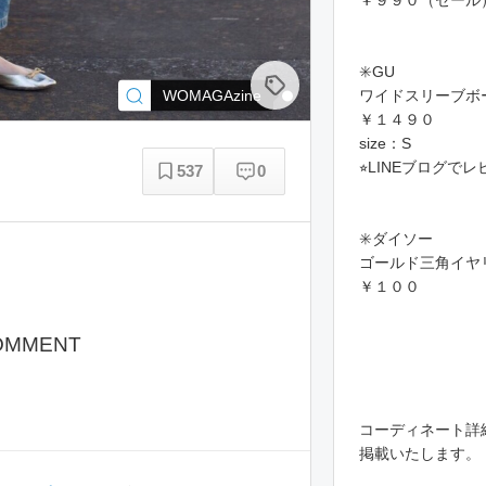
￥９９０（セール
✳️GU
WOMAGAzine
ワイドスリーブボ
￥１４９０
size：S
⭐︎LINEブログで
537
0
✳️ダイソー
ゴールド三角イヤ
￥１００
OMMENT
コーディネート詳細は
掲載いたします。