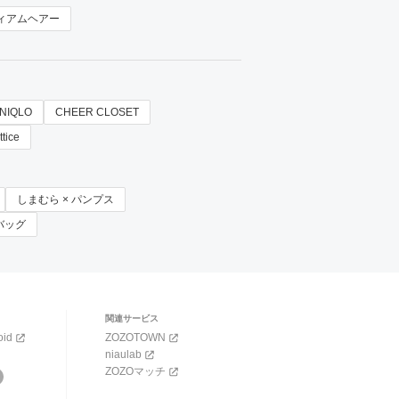
ィアムヘアー
NIQLO
CHEER CLOSET
ttice
しまむら × パンプス
バッグ
関連サービス
oid
ZOZOTOWN
niaulab
ZOZOマッチ