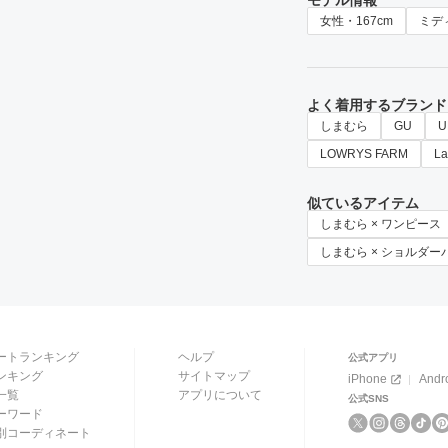
モデル情報
女性・167cm
ミデ
よく着用するブランド
しまむら
GU
U
LOWRYS FARM
La
似ているアイテム
しまむら × ワンピース
しまむら × ショルダー
ートランキング
ヘルプ
公式アプリ
ンキング
サイトマップ
iPhone
Andr
一覧
アプリについて
公式SNS
ーワード
別コーディネート