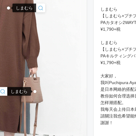
しまむら
しまむら
【しまむら×プチ
PAカタオシ2WAY
¥1,790+税
しまむら
【しまむら×プチ
PAキルティング
¥1,790+税
大家好，
我叫Puchipura Ay
是日本网絡的搭配
しまむら
教你如何合理选择日
怎样潮搭配。
我每天会上传日本
請關注我也希望能
謝謝！