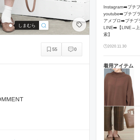
Instagram➡️プ
youtube➡️プチ
アメブロ➡️プチプ
しまむら
LINE➡️【LIN
索】
2020.11.30
55
0
着用アイテム
OMMENT