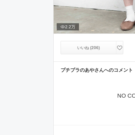
2.2万
206
いいね (
)
プチプラのあや
さんへのコメント
NO C