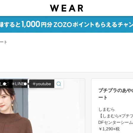
ネート
た‼️
✳️LINE
✳️youtube
プチプラのあや
ート
しまむら
【しまむら×プチ
DFセンターシーム
￥1,290+税