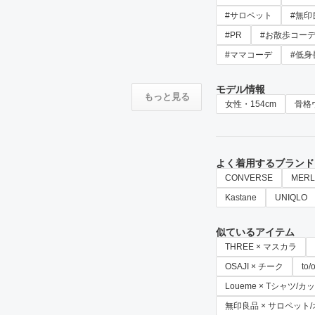
#サロペット
#無印
#PR
#お散歩コー
#ママコーデ
#低身
モデル情報
もっと見る
女性・154cm
骨格
よく着用するブランド
CONVERSE
MERL
Kastane
UNIQLO
似ているアイテム
THREE × マスカラ
OSAJI × チーク
to
Loueme × Tシャツ/
無印良品 × サロペット