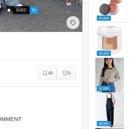
SVEC
¥3,300
¥2,420
45
0
¥2,990
OMMENT
¥6,991