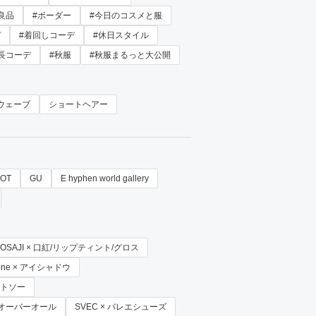
良品
#ボーダー
#今日のコスメと服
デ
#着回しコーデ
#休日スタイル
長コーデ
#秋服
#秋服まるっと大公開
ウェーブ
ショートヘアー
OT
GU
E hyphen world gallery
OSAJI × 口紅/リップティント/グロス
/one × アイシャドウ
カットソー
/オーバーオール
SVEC × バレエシューズ