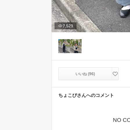
7,529
96
いいね (
)
ちょこび
さんへのコメント
NO C