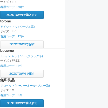
サイズ：
FREE
着用コーデ：
50
件
ZOZOTOWNで購入する
to/one
アイシャドウ
(ベージュ系)
サイズ：
FREE
着用コーデ：
12
件
ZOZOTOWNで探す
Loueme
Tシャツ/カットソー
(ブラック系)
サイズ：
FREE
着用コーデ：
4
件
ZOZOTOWNで探す
無印良品
サロペット/オーバーオール
(ブルー系)
サイズ：
M
着用コーデ：
3
件
ZOZOTOWNで購入する