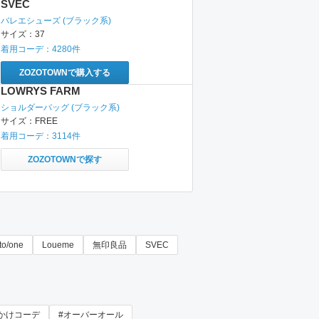
SVEC
バレエシューズ
(ブラック系)
サイズ：
37
着用コーデ：
4280
件
ZOZOTOWNで購入する
LOWRYS FARM
ショルダーバッグ
(ブラック系)
サイズ：
FREE
着用コーデ：
3114
件
ZOZOTOWNで探す
to/one
Loueme
無印良品
SVEC
かけコーデ
#オーバーオール