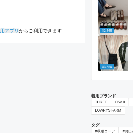
用アプリ
からご利用できます
¥2,365
¥3,850
着用ブランド
THREE
OSAJI
LOWRYS FARM
タグ
#秋服コーデ
#お出