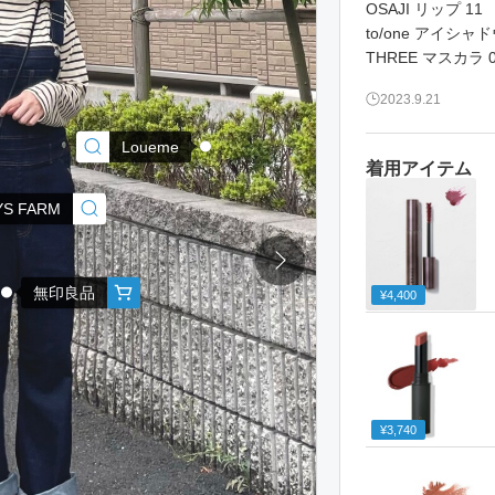
OSAJI リップ 11
to/one アイシャド
THREE マスカラ 
2023.9.21
Loueme
着用アイテム
S FARM
無印良品
¥4,400
¥3,740