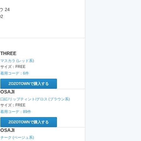
ウ 24
02
THREE
マスカラ
(レッド系)
サイズ：
FREE
着用コーデ：
6
件
ZOZOTOWNで購入する
OSAJI
口紅/リップティント/グロス
(ブラウン系)
サイズ：
FREE
着用コーデ：
89
件
ZOZOTOWNで購入する
OSAJI
チーク
(ベージュ系)