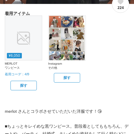
224
着用アイテム
¥6,050
MERLOT
Instagram
ワンピース
その他
着用コーデ：
4
件
探す
探す
merlot さんとコラボさせていただいた洋服です！😘
■ちょっとキレイめな黒ワンピース。普段着としてももちろん、デ
ートや、パーティ、結婚式、キレイめな格好をして行く時などに