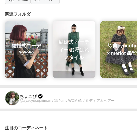
関連フォルダ
結婚式 パーテ
結婚式コーデ
💘👻cyocobi
ィー お呼ばれ
💘💘💘
× merlot 👻💘
スタイル
ちょこび
@ayacyocopiiiman / 154cm / WOMEN / ミディアムヘアー
注目のコーディネート