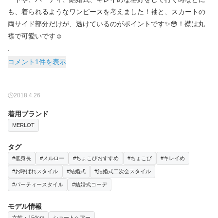
も、着られるようなワンピースを考えました！袖と、スカートの
両サイド部分だけが、透けているのがポイントです✨😳！襟は丸
襟で可愛いです☺️
.
コメント1件を表示
2018.4.26
着用ブランド
MERLOT
タグ
#低身長
#メルロー
#ちょこびおすすめ
#ちょこび
#キレイめ
#お呼ばれスタイル
#結婚式
#結婚式二次会スタイル
#パーティースタイル
#結婚式コーデ
モデル情報
女性・154cm
ショートヘアー