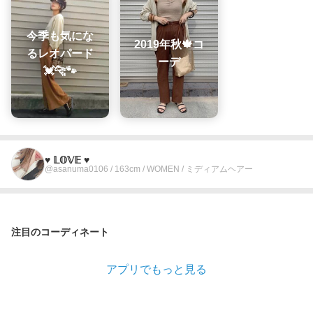
今季も気にな
2019年秋🍁コ
るレオパード
ーデ
💓🐆🐾
♥︎ 𝕃𝕆𝕍𝔼 ♥︎
@asanuma0106 / 163cm / WOMEN / ミディアムヘアー
注目のコーディネート
アプリでもっと見る