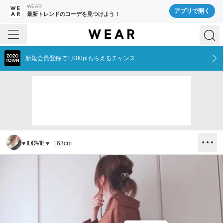
WEAR
アプリで開く
最新トレンドのコーデを見つけよう！
新規会員登録で1,000ptもらえるチャンス
♥︎ 𝕃𝕆𝕍𝔼 ♥︎
163
cm