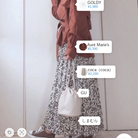
GOLDY
¥1,980
Aunt Marie's
¥5,390
coca（coca）
¥2,290
GU
しまむら