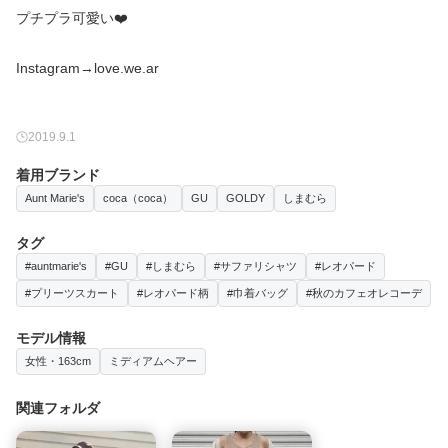
プチプラ可愛い❤️
Instagram→love.we.ar
2019.9.1
着用ブランド
Aunt Marie's
coca（coca）
GU
GOLDY
しまむら
タグ
#auntmarie's
#GU
#しまむら
#サファリシャツ
#レオパード
#プリーツスカート
#レオパード柄
#巾着バッグ
#秋のカフェオレコーデ
モデル情報
女性・163cm
ミディアムヘアー
関連フォルダ