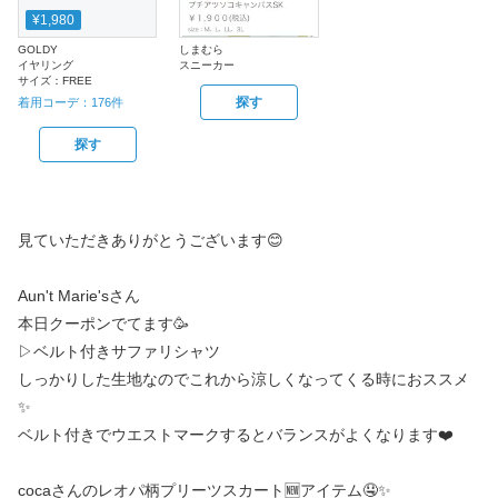
¥1,980
GOLDY
しまむら
イヤリング
スニーカー
サイズ：
FREE
探す
着用コーデ：
176
件
探す
見ていただきありがとうございます😊
Aun't Marie'sさん
本日クーポンでてます🥳
▷ベルト付きサファリシャツ
しっかりした生地なのでこれから涼しくなってくる時におススメ
✨
ベルト付きでウエストマークするとバランスがよくなります❤️
cocaさんのレオパ柄プリーツスカート🆕アイテム🤤✨