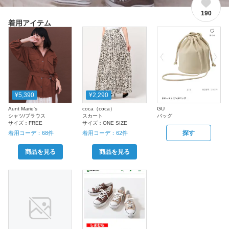
190
着用アイテム
¥5,390
¥2,290
Aunt Marie's
coca（coca）
GU
シャツ/ブラウス
スカート
バッグ
サイズ：
FREE
サイズ：
ONE SIZE
探す
着用コーデ：
68
件
着用コーデ：
62
件
商品を見る
商品を見る