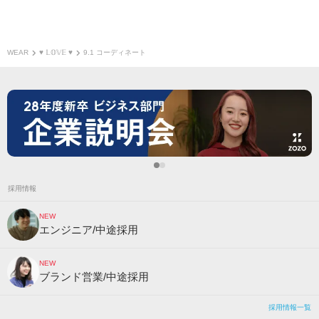
WEAR
♥︎ 𝕃𝕆𝕍𝔼 ♥︎
9.1 コーディネート
採用情報
NEW
エンジニア/中途採用
NEW
ブランド営業/中途採用
採用情報一覧