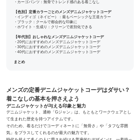
カーゴパンツ：無骨でトレンド感のある着こなし
【色別】定番カラーごとのメンズデニムジャケットコーデ
インディゴ（ネイビー）：最もベーシックな王道カラー
ブラック：クールで都会的な印象に
ホワイト・生成り：クリーンで差別化できる
【年代別】おしゃれなメンズデニムジャケットコーデ
20代におすすめのメンズデニムジャケットコーデ
30代におすすめのメンズデニムジャケットコーデ
40代におすすめのメンズデニムジャケットコーデ
まとめ
メンズの定番デニムジャケットコーデはダサい？
着こなしの基本を押さえよう
デニムジャケットが与える印象と魅力
デニムジャケット、通称「Gジャン」は、もともとワークウェアとし
て生まれた歴史を持つアイテムです。
そのため、着るだけでコーディネートに「無骨さ」や「タフな雰囲
気」をプラスしてくれるのが最大の魅力です。
時代を超えて多くの人に愛され続ける普遍的なデザインは、一着持っ