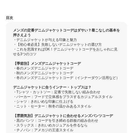
目次
メンズの定番デニムジャケットコーデはダサい？着こなしの基本を
押さえよう
デニムジャケットが与える印象と魅力
【初心者必見】失敗しないデニムジャケットの選び方
これを意識すればOK！デニムジャケットコーデをおしゃれに見
せる3つのコツ
【季節別】メンズデニムジャケットコーデ
春のメンズデニムジャケットコーデ
秋のメンズデニムジャケットコーデ
冬のメンズデニムジャケットコーデ（インナーダウン活用など）
デニムジャケットに合うインナー・トップスは？
Tシャツ・カットソー：定番で失敗しない組み合わせ
パーカー：フードで立体感をプラスするカジュアルスタイル
シャツ：きれいめな印象に仕上げる
ニット・セーター：秋冬の温かみあるスタイル
【雰囲気別】デニムジャケットに合わせるメンズパンツコーデ
黒のパンツ：コーデを引き締める鉄板の組み合わせ
スラックス：きれいめカジュアルを作るなら
チノパン：アメカジの王道スタイル