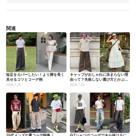
関連
短足をカバーしたい！より脚を長く
キャップがおしゃれに決まらない理
見せるコツとコーデ例
由って？失敗しない選び方とかぶり
方
2026.7.24
2026.7.23
20代メンズの夏コーデ特集｜
白Tシャツのコーデであか抜けるに