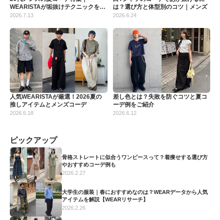
WEARISTAが垢抜けテクニックを解
は？選び方と体型別のコツ｜メンズ
説
2026.7.13
2026.6.24
人気WEARISTAが厳選！2026夏の
差し色とは？失敗を防ぐコツと夏コ
推しアイテムとメンズコーデ
ーデ例をご紹介
2026.6.18
2026.6.12
ピックアップ
骨格ストレートに似合うワンピースって？着痩せする選び方
やおすすめコーデ例も
2026.2.27
大学生の服装｜春におすすめなのは？WEARデータから人気
アイテムを解説【WEARリサーチ】
2026.2.26