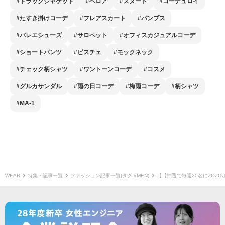
#トラックジャケット
#ベロア
#スヌード
#コーデュロイ
#たすき掛けコーデ
#フレアスカート
#パンプス
#バレエシューズ
#サロペット
#オフィスカジュアルコーデ
#ショートパンツ
#ビスチェ
#モックネック
#チェック柄シャツ
#ワントーンコーデ
#コスメ
#グルカサンダル
#雨の日コーデ
#梅雨コーデ
#柄シャツ
#MA-1
WEAR
特集・記事一覧
ファッション記事一覧(タグ:#MEN)
【【抽選で毎週20名にZOZ