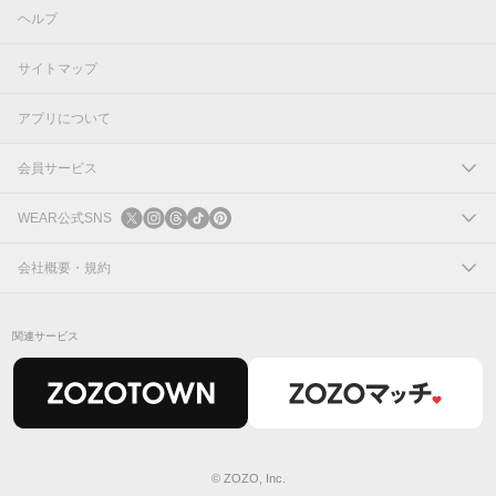
ヘルプ
サイトマップ
アプリについて
会員サービス
ログイン
WEAR公式SNS
新規会員登録
X
会社概要・規約
Instagram
コーポレートサイト
関連サービス
Threads
会社概要
TikTok
IR情報
Pinterest
利用規約
© ZOZO, Inc.