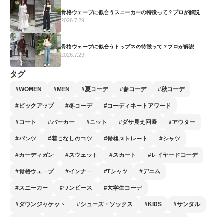
骨格ウェーブに似合うスニーカーの特徴って？プロが解説
2026.7.29
骨格ウェーブに似合うトップスの特徴って？プロが解説
2026.7.29
タグ
#WOMEN
#MEN
#夏コーデ
#春コーデ
#秋コーデ
#ピックアップ
#冬コーデ
#コーディネートアワード
#コート
#パーカー
#ニット
#ダサ見え回避
#アウター
#パンツ
#着こなしのコツ
#骨格ストレート
#シャツ
#カーディガン
#スウェット
#スカート
#レイヤードコーデ
#骨格ウェーブ
#インナー
#Tシャツ
#デニム
#スニーカー
#ワンピース
#大学生コーデ
#ダウンジャケット
#シューズ・ソックス
#KIDS
#サンダル