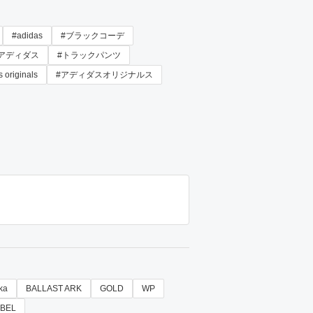
#adidas
#ブラックコーデ
#アディダス
#トラックパンツ
 originals
#アディダスオリジナルス
ka
BALLAST ARK
GOLD
WP
ABEL