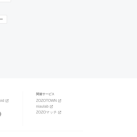
ソー
関連サービス
oid
ZOZOTOWN
niaulab
ZOZOマッチ