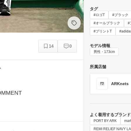
タグ
#ロゴT
#ブラック
#オールブラック
#プリントT
#adidas
モデル情報
14
0
男性・173cm
所属店舗
ト
ARKnets
OMMENT
よく着用するブランド
PORT BY ARK
mar
REMI RELIEF NAVY L