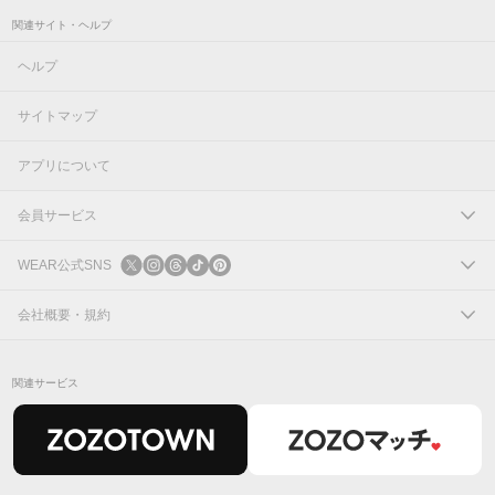
関連サイト・ヘルプ
ヘルプ
サイトマップ
アプリについて
会員サービス
ログイン
WEAR公式SNS
新規会員登録
X
会社概要・規約
Instagram
コーポレートサイト
関連サービス
Threads
会社概要
TikTok
IR情報