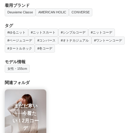
着用ブランド
Deuxieme Classe
AMERICAN HOLIC
CONVERSE
タグ
#ゆるニット
#ニットスカート
#シンプルコーデ
#ニットコーデ
#ベージュコーデ
#コンバース
#オトナカジュアル
#ワントーンコーデ
#タートルネック
#冬コーデ
モデル情報
女性・155cm
関連フォルダ
まだだ寒い
·····今着た
い！2月コー
デ