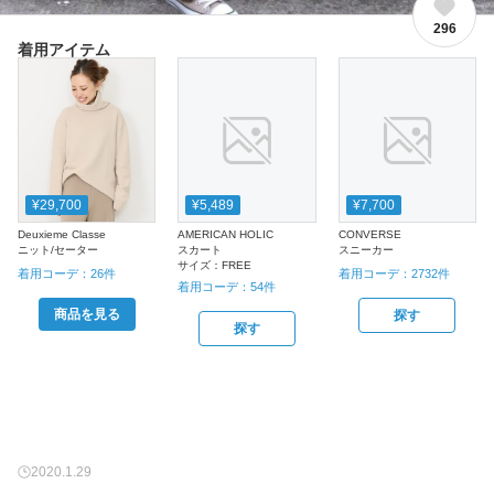
296
着用アイテム
¥29,700
¥5,489
¥7,700
Deuxieme Classe
AMERICAN HOLIC
CONVERSE
ニット/セーター
スカート
スニーカー
サイズ：
FREE
着用コーデ：
26
件
着用コーデ：
2732
件
着用コーデ：
54
件
商品を見る
探す
探す
2020.1.29