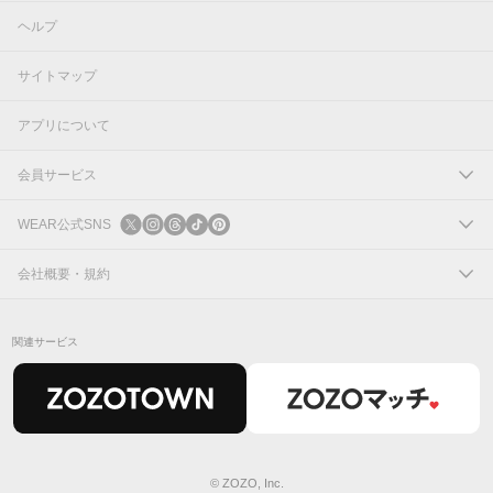
ヘルプ
サイトマップ
アプリについて
会員サービス
ログイン
WEAR公式SNS
新規会員登録
X
会社概要・規約
Instagram
コーポレートサイト
関連サービス
Threads
会社概要
TikTok
IR情報
Pinterest
利用規約
© ZOZO, Inc.