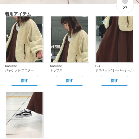
27
着用アイテム
Kastane
Kastane
GU
ジャケット/アウター
トップス
サロペット/オーバーオール
探す
探す
探す