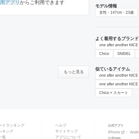
用アプリ
からご利用できます
モデル情報
女性・147cm・23歳
よく着用するブランド
one after another NIC
Chico
SNIDEL
似ているアイテム
もっと見る
one after another 
one after another
Chico × スカート
ートランキング
ヘルプ
公式アプリ
ンキング
サイトマップ
iPhone
Andr
一覧
アプリについて
公式SNS