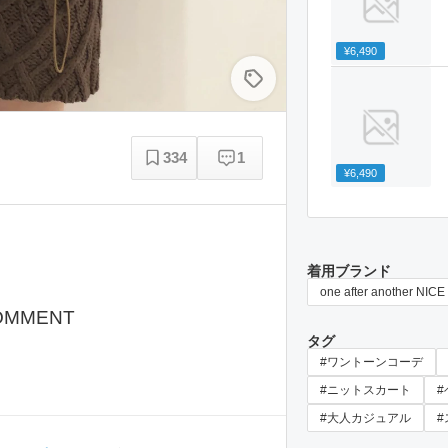
¥6,490
334
1
¥6,490
着用ブランド
one after another NIC
OMMENT
タグ
#ワントーンコーデ
#ニットスカート
#
#大人カジュアル