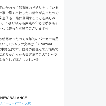
妻にかわって保育園の見送りをしている
仕事で早く出社したい都合があったので
😵息子も一緒に登園することを楽しみ
い。小さい頃から約束を守る姿勢をちゃ
と心に誓った次第でございます💨
ゃ朝寒かったので今年初のパーカー着用
ているTシャツの文字は「ARAIYAKU
師(中野区)です。自分の前住んでた場所で
に通りかかったら美容院でこのTシャツ
ネタとして購入しました👕
NEW BALANCE
スニーカー
(ブラック系)