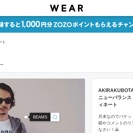
ート
アー
AKIRAKUBO
ニューバランス 
ィネート
月末なのでパケッ
BEAMS
稿やコメントのリ
なさい！🙇