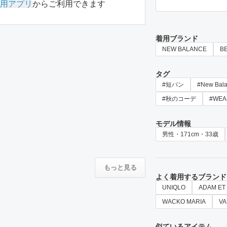
用アプリ
からご利用できます
着用ブランド
NEW BALANCE
B
タグ
#短パン
#New Bal
#秋のコーデ
#WE
モデル情報
男性・171cm・33歳
もっと見る
よく着用するブランド
UNIQLO
ADAM ET
WACKO MARIA
VA
似ているアイテム