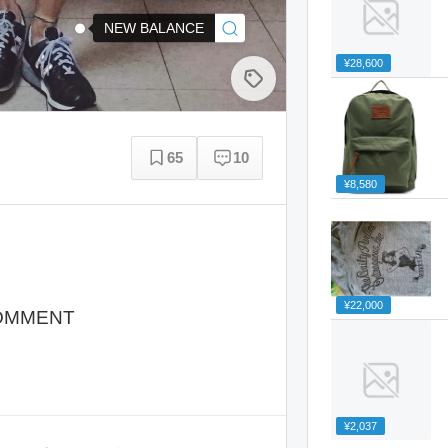
NEW BALANCE
¥28,600
65
10
¥8,580
ト
¥22,000
OMMENT
¥2,037