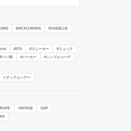
EAMS
WACKO MARIA
RAGEBLUE
ance
#576
#スニーカー
#リュック
ARパパ部
#パーカー
#シンプルコーデ
ミディアムヘアー
 ROPE'
VINTAGE
GAP
NS