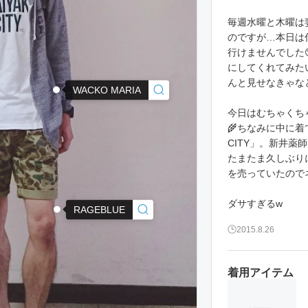
毎週水曜と木曜は
のですが…本日は
行けませんでした
にしてくれてみた
んと見せなきゃな
WACKO MARIA
今日はむちゃくち
🌾ちなみに中に着
CITY」。新井薬
たまたま久しぶり
を売っていたので
ダサすぎるw
RAGEBLUE
2015.8.26
着用アイテム