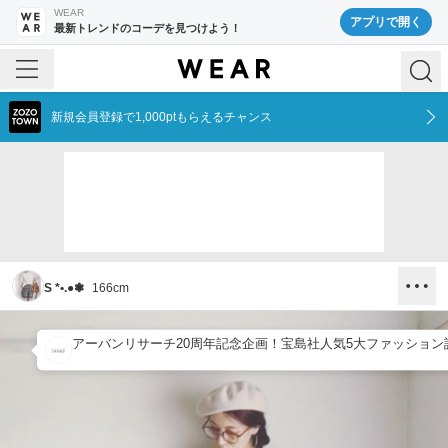
WEAR
アプリで開く
最新トレンドのコーデを見つけよう！
新規会員登録で1,000ptもらえるチャンス
S *•.●❃
166
cm