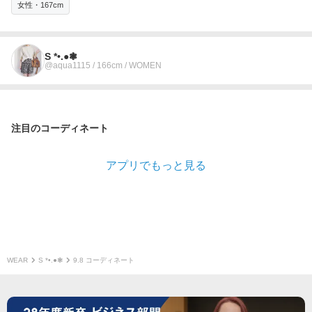
女性・167cm
S *•.●❃
@aqua1115 / 166cm / WOMEN
注目のコーディネート
アプリでもっと見る
WEAR
S *•.●❃
9.8 コーディネート