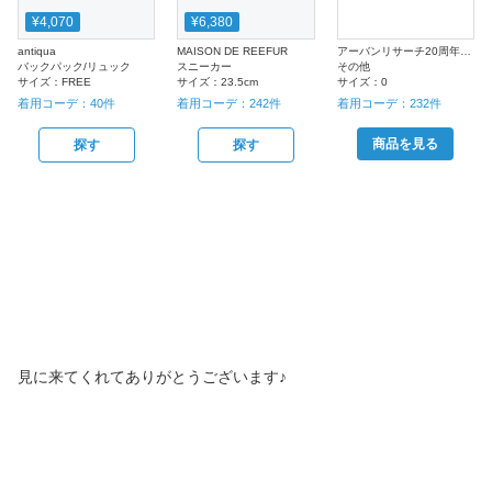
¥4,070
¥6,380
antiqua
MAISON DE REEFUR
アーバンリサーチ20周年記念企画！宝島社人気5大ファッション誌インフルエンサーコンテスト
バックパック/リュック
スニーカー
その他
サイズ：
FREE
サイズ：
23.5cm
サイズ：
0
着用コーデ：
40
件
着用コーデ：
242
件
着用コーデ：
232
件
商品を見る
探す
探す
見に来てくれてありがとうございます♪