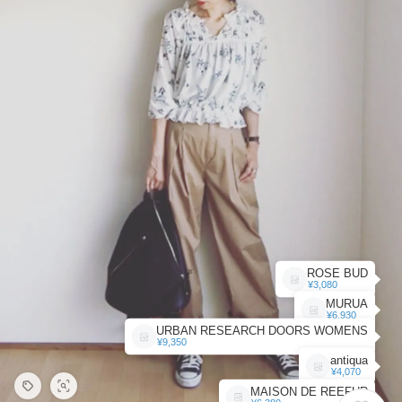
ROSE BUD
¥3,080
MURUA
¥6,930
URBAN RESEARCH DOORS WOMENS
¥9,350
antiqua
¥4,070
MAISON DE REEFUR