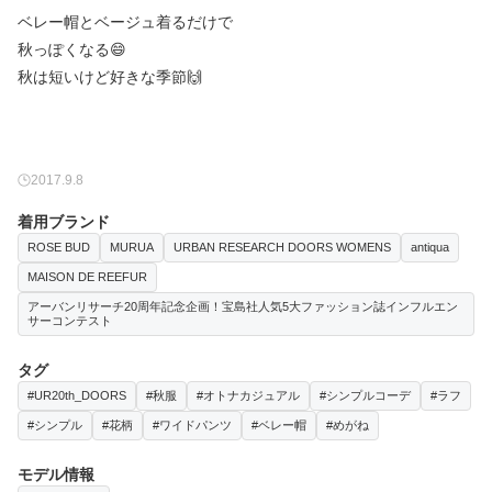
ベレー帽とベージュ着るだけで
秋っぽくなる😄
秋は短いけど好きな季節🙌
2017.9.8
着用ブランド
ROSE BUD
MURUA
URBAN RESEARCH DOORS WOMENS
antiqua
MAISON DE REEFUR
アーバンリサーチ20周年記念企画！宝島社人気5大ファッション誌インフルエン
サーコンテスト
タグ
#UR20th_DOORS
#秋服
#オトナカジュアル
#シンプルコーデ
#ラフ
#シンプル
#花柄
#ワイドパンツ
#ベレー帽
#めがね
モデル情報