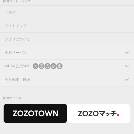
関連サイト・ヘルプ
ヘルプ
サイトマップ
アプリについて
会員サービス
ログイン
WEAR公式SNS
新規会員登録
X
会社概要・規約
Instagram
コーポレートサイト
関連サービス
Threads
会社概要
TikTok
IR情報
Pinterest
利用規約