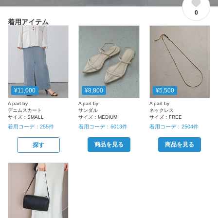
0
着用アイテム
¥11,000
¥8,800
¥5,500
A part by
A part by
A part by
デニムスカート
サンダル
ネックレス
サイズ：
SMALL
サイズ：
MEDIUM
サイズ：
FREE
着用コーデ：
255
件
着用コーデ：
6013
件
着用コーデ：
2504
件
商品を見る
商品を見る
探す