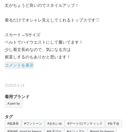
丈がちょうど良いのでスタイルアップ！
着るだけでオシャレ見えしてくれるトップスです♡
スカート→Sサイズ
ベルトでハイウエストにして履いてます！
少し着丈長めなので、気になる方は
裾直しするのもありかと思います！
コメントを表示
2025.5.14
着用ブランド
A part by
タグ
#低身長
#ワントーン
#きれいめ
#デート/ロマンティック
#女子会
#SNAP_apart by lowrys
#女子ウケ
#カジュアル
#apart by lowrys