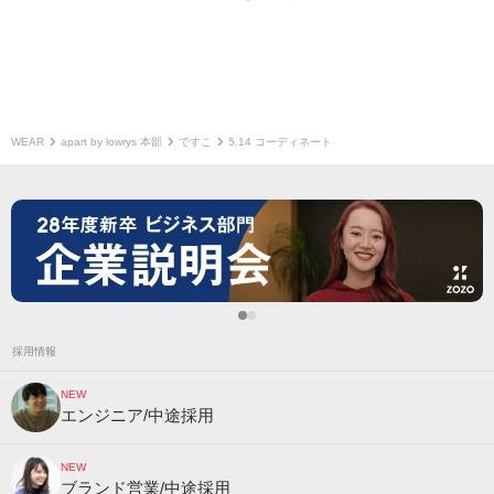
WEAR
apart by lowrys 本部
ですこ
5.14 コーディネート
採用情報
NEW
エンジニア/中途採用
NEW
ブランド営業/中途採用