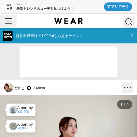
WEAR
アプリで開く
最新トレンドのコーデを見つけよう！
新規会員登録で1,000ptもらえるチャンス
ですこ
148
cm
1
4
A part by
¥11,000
A part by
¥8,800