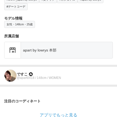
#デートコーデ
モデル情報
女性・148cm・25歳
所属店舗
apart by lowrys 本部
ですこ
@apart0418 / 148cm / WOMEN
注目のコーディネート
アプリでもっと見る