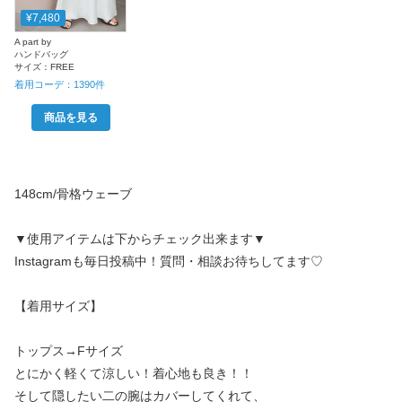
¥7,480
A part by
ハンドバッグ
サイズ：
FREE
着用コーデ：
1390
件
商品を見る
148cm/骨格ウェーブ
▼使用アイテムは下からチェック出来ます▼
Instagramも毎日投稿中！質問・相談お待ちしてます♡
【着用サイズ】
トップス→Fサイズ
とにかく軽くて涼しい！着心地も良き！！
そして隠したい二の腕はカバーしてくれて、