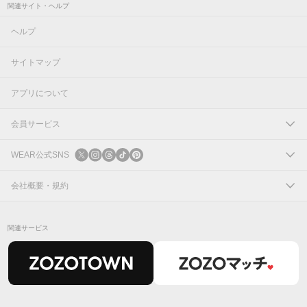
関連サイト・ヘルプ
ヘルプ
サイトマップ
アプリについて
会員サービス
ログイン
WEAR公式SNS
新規会員登録
X
会社概要・規約
Instagram
コーポレートサイト
関連サービス
Threads
会社概要
TikTok
IR情報