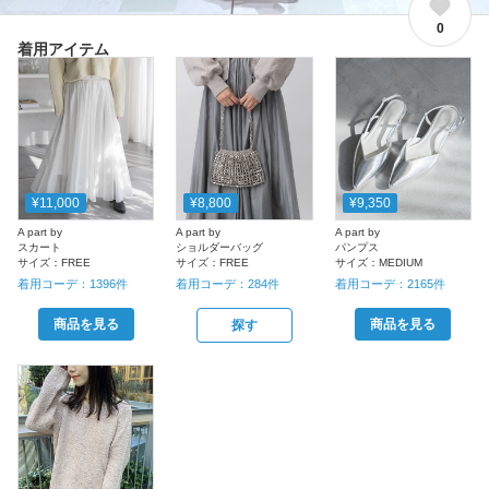
0
着用アイテム
¥11,000
¥8,800
¥9,350
A part by
A part by
A part by
スカート
ショルダーバッグ
パンプス
サイズ：
FREE
サイズ：
FREE
サイズ：
MEDIUM
着用コーデ：
1396
件
着用コーデ：
284
件
着用コーデ：
2165
件
商品を見る
商品を見る
探す