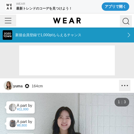
WEAR
アプリで開く
最新トレンドのコーデを見つけよう！
新規会員登録で1,000ptもらえるチャンス
yuma
164
cm
1
3
A part by
¥11,000
A part by
¥8,800