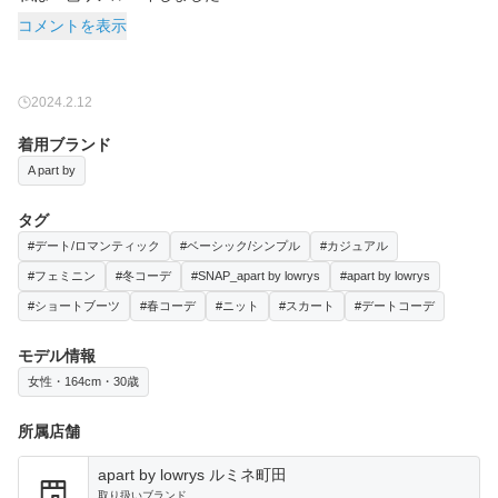
コメントを表示
2024.2.12
着用ブランド
A part by
タグ
#デート/ロマンティック
#ベーシック/シンプル
#カジュアル
#フェミニン
#冬コーデ
#SNAP_apart by lowrys
#apart by lowrys
#ショートブーツ
#春コーデ
#ニット
#スカート
#デートコーデ
モデル情報
女性・164cm・30歳
所属店舗
apart by lowrys ルミネ町田
取り扱いブランド