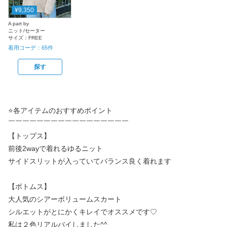
¥9,350
A part by
ニット/セーター
サイズ：
FREE
着用コーデ：
65
件
探す
⭐各アイテムのおすすめポイント
￣￣￣￣￣￣￣￣￣￣￣￣￣￣￣￣￣
【トップス】
前後2wayで着れるゆるニット
サイドスリットが入っていてバランス良く着れます
【ボトムス】
大人気のシアーボリュームスカート
シルエットがとにかくキレイでオススメです♡
私は２色リアルバイしました^^