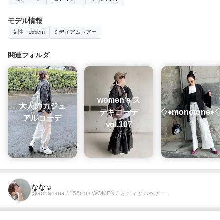
モデル情報
女性・155cm
ミディアムヘアー
関連フォルダ
women's ス
大人のカジュ
テキコーデ
♢♦︎monotone♦︎
アルコーデ
vol.107
なな☺︎
@aobanana / 155cm / WOMEN / ミディアムヘアー