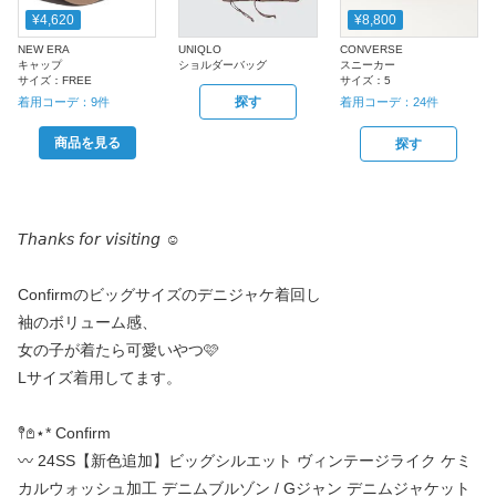
¥4,620
¥8,800
NEW ERA
UNIQLO
CONVERSE
キャップ
ショルダーバッグ
スニーカー
サイズ：
FREE
サイズ：
5
探す
着用コーデ：
9
件
着用コーデ：
24
件
商品を見る
探す
𝘛𝘩𝘢𝘯𝘬𝘴 𝘧𝘰𝘳 𝘷𝘪𝘴𝘪𝘵𝘪𝘯𝘨 ☺︎︎
Confirmのビッグサイズのデニジャケ着回し
袖のボリューム感、
女の子が着たら可愛いやつ🩷
Lサイズ着用してます。
𖤥𖤘⋆* Confirm
〰️ 24SS【新色追加】ビッグシルエット ヴィンテージライク ケミ
カルウォッシュ加工 デニムブルゾン / Gジャン デニムジャケット