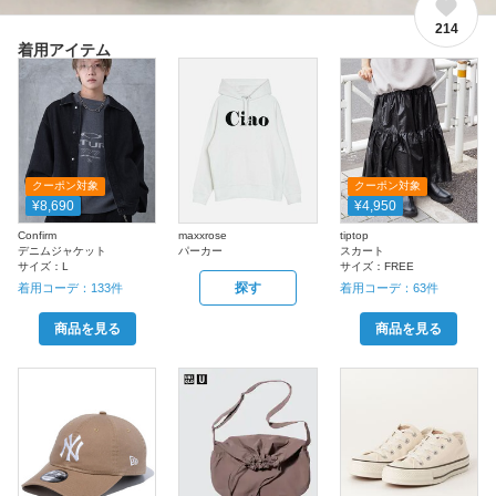
214
着用アイテム
クーポン対象
クーポン対象
¥8,690
¥4,950
Confirm
maxxrose
tiptop
デニムジャケット
パーカー
スカート
サイズ：
L
サイズ：
FREE
探す
着用コーデ：
133
件
着用コーデ：
63
件
商品を見る
商品を見る