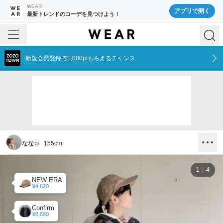
WEAR
アプリで開く
最新トレンドのコーデを見つけよう！
新規会員登録で1,000ptもらえるチャンス
なな☺︎
155
cm
1
4
NEW ERA
¥4,620
Confirm
¥8,690