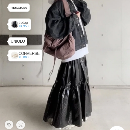
maxxrose
tiptop
¥4,950
UNIQLO
CONVERSE
¥8,800