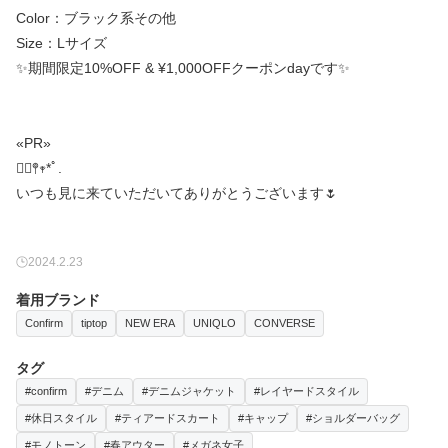
Color：ブラック系その他
Size：Lサイズ
✨️期間限定10%OFF & ¥1,000OFFクーポンdayです✨️
«PR»
❁⃘𖤣𖥧*ﾟ.
いつも見に来ていただいてありがとうございます🌷
2024.2.23
着用ブランド
Confirm
tiptop
NEW ERA
UNIQLO
CONVERSE
タグ
#confirm
#デニム
#デニムジャケット
#レイヤードスタイル
#休日スタイル
#ティアードスカート
#キャップ
#ショルダーバッグ
#モノトーン
#春アウター
#メガネ女子