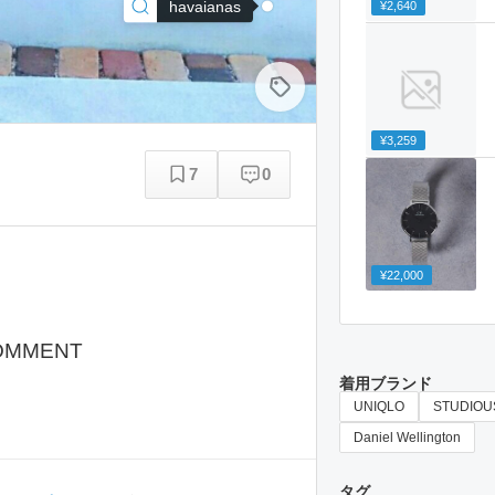
havaianas
¥2,640
¥3,259
7
0
¥22,000
OMMENT
着用ブランド
UNIQLO
STUDIOU
Daniel Wellington
タグ