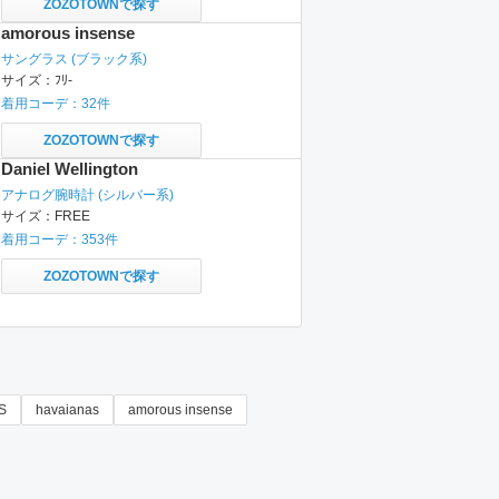
ZOZOTOWNで探す
amorous insense
サングラス
(ブラック系)
サイズ：
ﾌﾘ-
着用コーデ：
32
件
ZOZOTOWNで探す
Daniel Wellington
アナログ腕時計
(シルバー系)
サイズ：
FREE
着用コーデ：
353
件
ZOZOTOWNで探す
S
havaianas
amorous insense