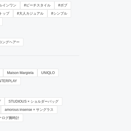
ルインワン
#ビーチスタイル
#ボブ
トップ
#大人カジュアル
#シンプル
ロングヘアー
Maison Margiela
UNIQLO
NTERPLAY
プ
STUDIOUS × ショルダーバッグ
amorous insense × サングラス
 × アナログ腕時計