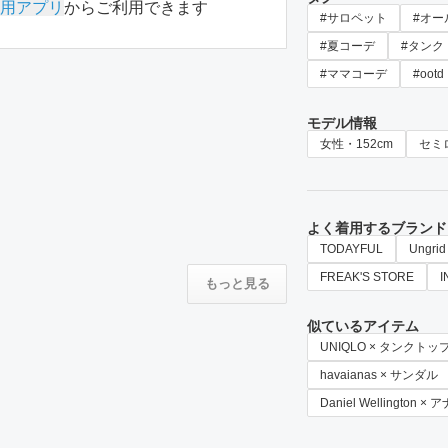
用アプリ
からご利用できます
#サロペット
#オー
#夏コーデ
#タンク
#ママコーデ
#ootd
モデル情報
女性・152cm
セミ
よく着用するブランド
TODAYFUL
Ungrid
FREAK'S STORE
I
もっと見る
似ているアイテム
UNIQLO × タンクトッ
havaianas × サンダル
Daniel Wellington