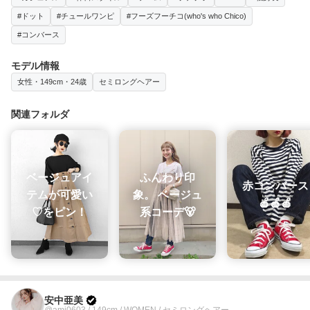
#ドット
#チュールワンピ
#フーズフーチコ(who's who Chico)
#コンバース
モデル情報
女性・149cm・24歳
セミロングヘアー
関連フォルダ
ベージュアイ
ふんわり印
赤コンバース
テムが可愛い
象。 ベージュ
🍎🍎🍎
♡をピン！
系コーデ🐻
安中亜美