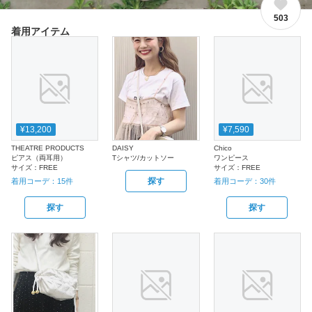
503
着用アイテム
¥13,200
¥7,590
THEATRE PRODUCTS
DAISY
Chico
ピアス（両耳用）
Tシャツ/カットソー
ワンピース
サイズ：
FREE
サイズ：
FREE
探す
着用コーデ：
15
件
着用コーデ：
30
件
探す
探す