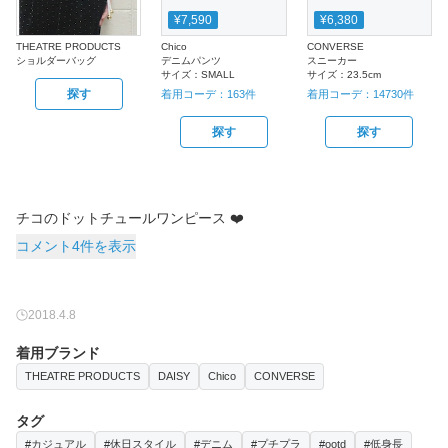
¥7,590
¥6,380
THEATRE PRODUCTS
Chico
CONVERSE
ショルダーバッグ
デニムパンツ
スニーカー
サイズ：
SMALL
サイズ：
23.5cm
探す
着用コーデ：
163
件
着用コーデ：
14730
件
探す
探す
チコのドットチュールワンピース ❤️
コメント4件を表示
2018.4.8
着用ブランド
THEATRE PRODUCTS
DAISY
Chico
CONVERSE
タグ
#カジュアル
#休日スタイル
#デニム
#プチプラ
#ootd
#低身長