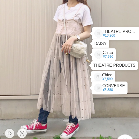
THEATRE PRODUCTS
¥13,200
DAISY
Chico
¥7,590
THEATRE PRODUCTS
Chico
¥7,590
CONVERSE
¥6,380