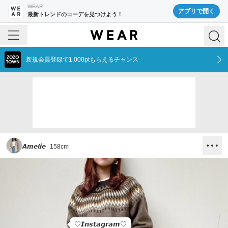
WEAR
アプリで開く
最新トレンドのコーデを見つけよう！
新規会員登録で1,000ptもらえるチャンス
𝘼𝙢𝙚𝙡𝙞𝙚
158
cm
♡𝙄𝙣𝙨𝙩𝙖𝙜𝙧𝙖𝙢♡