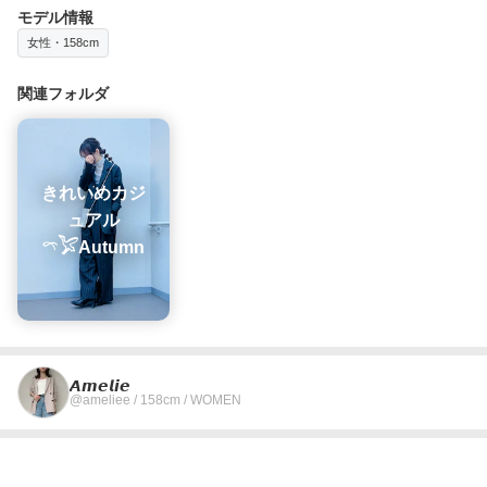
モデル情報
女性・158cm
関連フォルダ
きれいめカジ
ュアル
𓍼𓅯Autumn
𝘼𝙢𝙚𝙡𝙞𝙚
@ameliee / 158cm / WOMEN