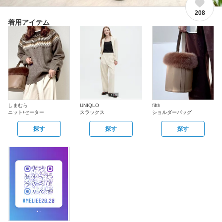
208
着用アイテム
しまむら
UNIQLO
fifth
ニット/セーター
スラックス
ショルダーバッグ
探す
探す
探す