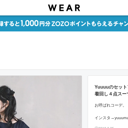
Yuuuuのセ
着回し４点スー
お呼ばれコーデ。
インスタ→yuuum