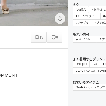
タグ
#結婚式
#お呼ばれ
#スーツスタイル
#
#プチプラ
#結婚式
モデル情報
13
0
女性・168cm
ミデ
よく着用するブランド
UNIQLO
GU
C
BEAUTY&YOUTH UNI
OMMENT
似ているアイテム
GeeRA × セットアップ