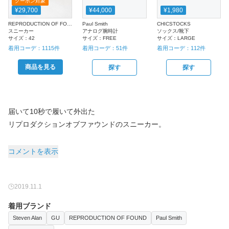
クーポン対象
¥29,700
¥44,000
¥1,980
REPRODUCTION OF FOUND
Paul Smith
CHICSTOCKS
スニーカー
アナログ腕時計
ソックス/靴下
サイズ：
42
サイズ：
FREE
サイズ：
LARGE
着用コーデ：
1115
件
着用コーデ：
51
件
着用コーデ：
112
件
商品を見る
探す
探す
届いて10秒で履いて外出た
リプロダクションオブファウンドのスニーカー。
コメントを表示
2019.11.1
着用ブランド
Steven Alan
GU
REPRODUCTION OF FOUND
Paul Smith