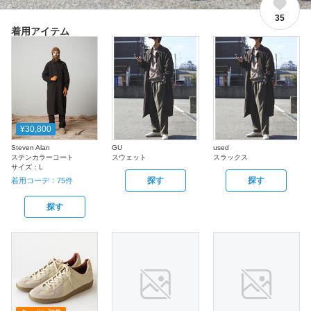
35
着用アイテム
¥30,800
Steven Alan
GU
used
ステンカラーコート
スウェット
スラックス
サイズ：
L
探す
探す
着用コーデ：
75
件
探す