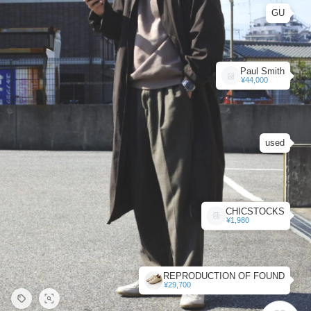
GU
Paul Smith
¥44,000
used
CHICSTOCKS
¥1,980
REPRODUCTION OF FOUND
¥29,700