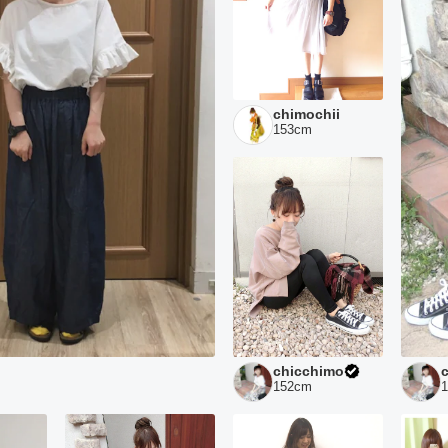
chimochii
153
cm
chicchimo
152
cm
1