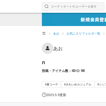
コーディネートやユーザーを探す
検索する
あお
お気に入りフォルダ一覧
あお
n
40
98
投稿・アイテム数：
#夏コーデ
#きれいめカジュアル
#シン
2023.5.9
更新