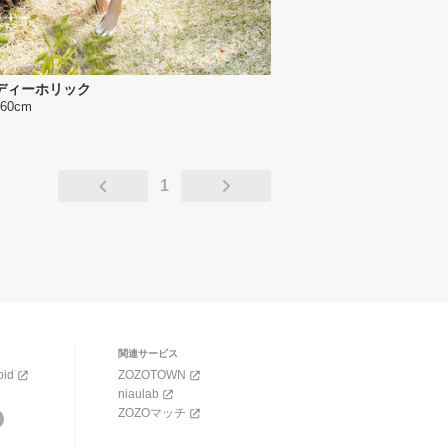
ディーホリック
60
cm
1
関連サービス
oid
ZOZOTOWN
niaulab
ZOZOマッチ