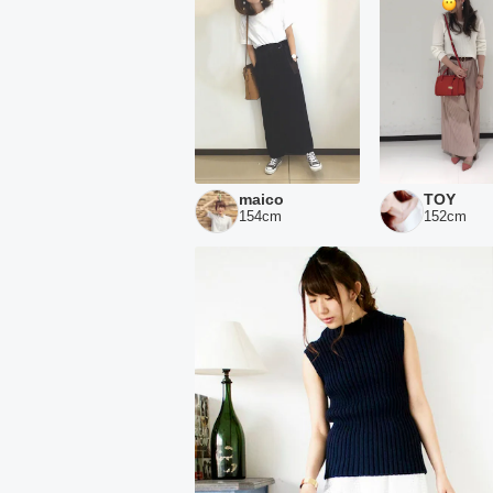
maico
TOY
154
cm
152
cm