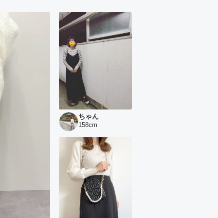
ちゃん
158
cm