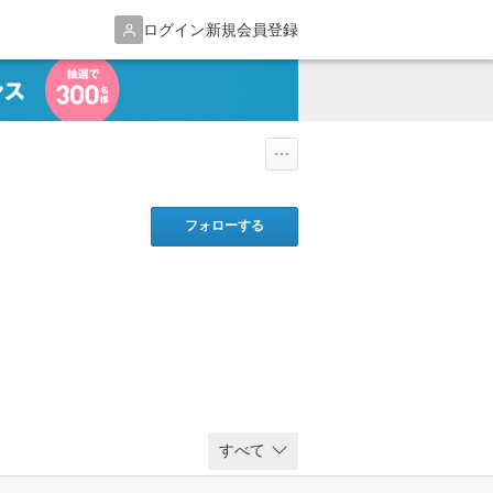
ログイン
新規会員登録
フォローする
すべて